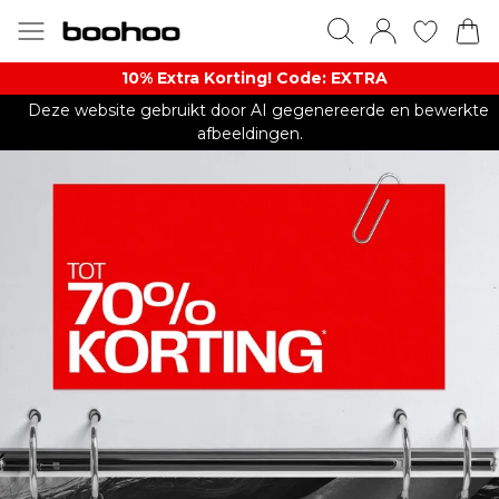
10% Extra Korting! Code: EXTRA​
Deze website gebruikt door AI gegenereerde en bewerkte
afbeeldingen.