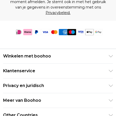
moment afmelden. Je stemt ook in met het gebruik
van je gegevens in overeenstemming met ons
Privacybeleid.
Winkelen met boohoo
Klarna
Klantenservice
Clearpay
Retourneer uw bestelling
Studentenkorting - Student Beans
Privacy en juridisch
Veelgestelde vragen
Studentenkorting - UNiDAYS
Privacybeleid
Leveringsinformatie
Meer van Boohoo
Boohoo App
Algemene voorwaarden
Retourinformatie
Maatgids
Verklaring over moderne slavernij
Over cookies
Other Countries
Neem contact met ons op