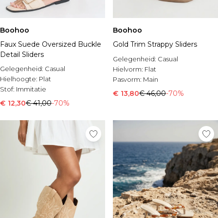
Boohoo
Boohoo
Faux Suede Oversized Buckle
Gold Trim Strappy Sliders
Detail Sliders
Gelegenheid:
Casual
Gelegenheid:
Casual
Hielvorm:
Flat
Hielhoogte:
Plat
Pasvorm:
Main
Stof:
Immitatie
€ 13,80
€ 46,00
-70%
€ 12,30
€ 41,00
-70%