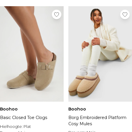
Sportschoenen
Sandalen & Slippers
Laarzen
Herenaccessoires
Alle Accessoires
Zonnebrillen
Mutsen & Petten
Sieraden & Horloges
Ondergoed
Sokken
Tassen & Portemonnees
Riemen
Merken die we leuk vinden
boohooMAN
Burton
Boohoo
Boohoo
Heren Sale
Basic Closed Toe Clogs
Borg Embroidered Platform
Alle Heren Sale
Cosy Mules
Hielhoogte:
Plat
Sale Tops