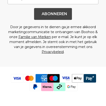
Sportschoenen
Sandalen & Slippers
Laarzen
ABONNEREN
Herenaccessoires
Alle Accessoires
Door je gegevens in te dienen ga je ermee akkoord
Zonnebrillen
marketingcommunicatie te ontvangen van Boohoo &
Mutsen & Petten
onze
Familie van Merken
per e-mail. Je kunt je op elk
Sieraden & Horloges
moment afmelden. Je stemt ook in met het gebruik
Ondergoed
van je gegevens in overeenstemming met ons
Sokken
Privacybeleid
.
Tassen & Portemonnees
Riemen
Merken die we leuk vinden
boohooMAN
Burton
Heren Sale
Alle Heren Sale
Sale Tops