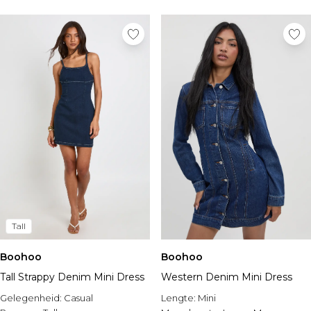
Sportschoenen
Sandalen & Slippers
Laarzen
Herenaccessoires
Alle Accessoires
Zonnebrillen
Mutsen & Petten
Sieraden & Horloges
Ondergoed
Sokken
Tassen & Portemonnees
Riemen
Merken die we leuk vinden
boohooMAN
Tall
Burton
Boohoo
Boohoo
Heren Sale
Tall Strappy Denim Mini Dress
Western Denim Mini Dress
Alle Heren Sale
Gelegenheid:
Casual
Lengte:
Mini
Sale Tops