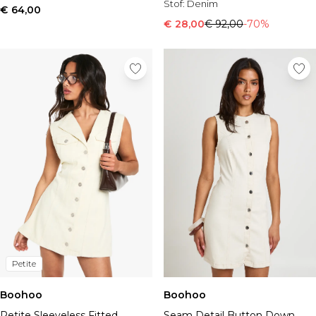
Stof:
Denim
€ 64,00
€ 28,00
€ 92,00
-70%
Petite
Boohoo
Boohoo
Petite Sleeveless Fitted
Seam Detail Button Down