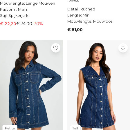
Dress
Mouwlengte:
Lange Mouwen
Detail:
Ruched
Pasvorm:
Main
Lengte:
Mini
Stijl:
Spijkerjurk
Mouwlengte:
Mouwloos
€ 22,20
€ 74,00
-70%
€ 51,00
Petite
Tall