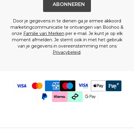
Sportschoenen
ABONNEREN
Sandalen & Slippers
Laarzen
Door je gegevens in te dienen ga je ermee akkoord
Herenaccessoires
marketingcommunicatie te ontvangen van Boohoo &
Alle Accessoires
onze
Familie van Merken
per e-mail. Je kunt je op elk
Zonnebrillen
moment afmelden. Je stemt ook in met het gebruik
Mutsen & Petten
van je gegevens in overeenstemming met ons
Sieraden & Horloges
Privacybeleid
.
Ondergoed
Sokken
Tassen & Portemonnees
Riemen
Merken die we leuk vinden
boohooMAN
Burton
Heren Sale
Alle Heren Sale
Sale Tops