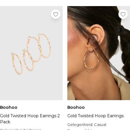
Sportschoenen
Sandalen & Slippers
Laarzen
Herenaccessoires
Alle Accessoires
Zonnebrillen
Mutsen & Petten
Sieraden & Horloges
Ondergoed
Sokken
Tassen & Portemonnees
Riemen
Merken die we leuk vinden
boohooMAN
Burton
Boohoo
Boohoo
Heren Sale
Gold Twisted Hoop Earrings 2
Gold Twisted Hoop Earrings
Alle Heren Sale
Pack
Gelegenheid:
Casual
Sale Tops