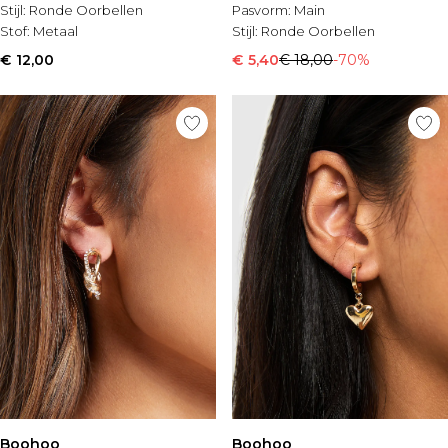
Stijl:
Ronde Oorbellen
Pasvorm:
Main
Stof:
Metaal
Stijl:
Ronde Oorbellen
€ 12,00
€ 5,40
€ 18,00
-70%
Boohoo
Boohoo