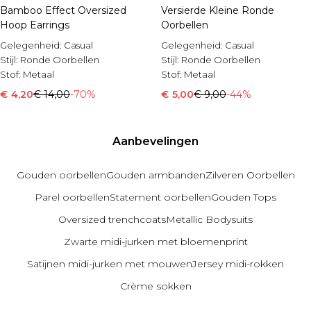
Bamboo Effect Oversized
Versierde Kleine Ronde
Hoop Earrings
Oorbellen
Gelegenheid:
Casual
Gelegenheid:
Casual
Stijl:
Ronde Oorbellen
Stijl:
Ronde Oorbellen
Stof:
Metaal
Stof:
Metaal
€ 4,20
€ 14,00
-70%
€ 5,00
€ 9,00
-44%
Aanbevelingen
Gouden oorbellen
Gouden armbanden
Zilveren Oorbellen
Parel oorbellen
Statement oorbellen
Gouden Tops
Oversized trenchcoats
Metallic Bodysuits
Zwarte midi-jurken met bloemenprint
Satijnen midi-jurken met mouwen
Jersey midi-rokken
Crème sokken