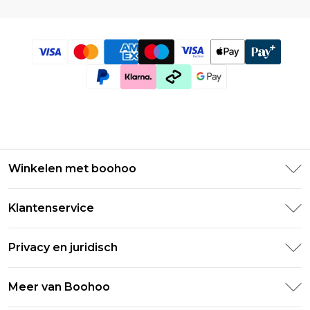
Winkelen met boohoo
Klarna
Klantenservice
Clearpay
Retourneer uw bestelling
Studentenkorting - Student Beans
Privacy en juridisch
Veelgestelde vragen
Studentenkorting - UNiDAYS
Privacybeleid
Leveringsinformatie
Meer van Boohoo
Boohoo App
Algemene voorwaarden
Retourinformatie
Maatgids