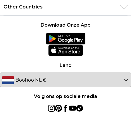
Verklaring over moderne slavernij
Over cookies
Other Countries
Neem contact met ons op
Carrières bij Boohoo
Gebruiksvoorwaarden
United States
Producten
Download Onze App
France
Ireland
Netherlands
Australia
Land
Sweden
Germany
Volg ons op sociale media