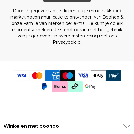
Zwangerschapsjeans
NastyGal
Coast
Zwangerschapsleggings
Tall
Merken die we leuk vinden
Misspap
Door je gegevens in te dienen ga je ermee akkoord
Zwangerschaps Co-Ords
Nieuw Binnen Tall
Dorothy Perkins
boohoo
marketingcommunicatie te ontvangen van Boohoo &
Zwangerschaps Playsuits & Jumpsuits
Tall T-Shirts
Oasis
Nasty Gal
onze
Familie van Merken
per e-mail. Je kunt je op elk
Zwangerschapsrokken
Tall Jeans
Warehouse
Misspap
moment afmelden. Je stemt ook in met het gebruik
Zwangerschapsbadkleding
Tall Broeken
Coast
van je gegevens in overeenstemming met ons
Zwangerschapslingerie
Tall Hoodies & Sweatshirts
Dorothy Perkins
Privacybeleid
.
Zwangerschapsnachtkleding
Tall Sets
Oasis
Tall Shorts
Warehouse
Merken die we leuk vinden
Tall Overhemden
boohoo
Tall Jassen & Jacks
Misspap
Tall Trainingspakken
Nasty Gal
Tall Joggers
Dorothy Perkins
Fitness Tall
Oasis
Tall Jorts
Warehouse
Tall uitgaanskleding
Tall Essential Kleding
Tall Gebreide Kleding
Herenschoenen
Winkelen met boohoo
Alle Herenschoenen