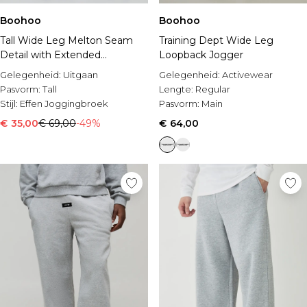
Boohoo
Boohoo
Tall Wide Leg Melton Seam
Training Dept Wide Leg
Detail with Extended
Loopback Jogger
Drawcords Jogger
Gelegenheid:
Uitgaan
Gelegenheid:
Activewear
Pasvorm:
Tall
Lengte:
Regular
Stijl:
Effen Joggingbroek
Pasvorm:
Main
€ 35,00
€ 69,00
-49%
€ 64,00