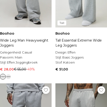
Tall
Boohoo
Boohoo
Wide Leg Man Heavyweight
Tall Essential Extreme Wide
Joggers
Leg Joggers
Gelegenheid:
Casual
Design:
Effen
Pasvorm:
Main
Stijl:
Basic Joggers
Stijl:
Effen Joggingbroek
Stof:
Katoen
€ 28,00
€ 55,00
-49%
€ 51,00