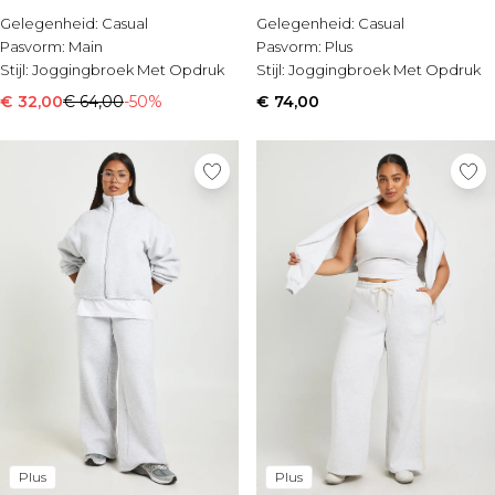
Sale Shorts
Gelegenheid:
Casual
Gelegenheid:
Casual
Sale Overhemden
Pasvorm:
Main
Pasvorm:
Plus
Sale Sportkleding
Stijl:
Joggingbroek Met Opdruk
Stijl:
Joggingbroek Met Opdruk
Sale Trainingspakken
Sale Hoodies & Sweatshirts
€ 32,00
€ 64,00
-50%
€ 74,00
Sale Broeken
Sale Jeans
Sale Jassen & Jacks
Sale Plus & Tall
Sale Accessoires
Sale Pakken & Tailoring
Sale Gebreide Kleding
Plus
Plus