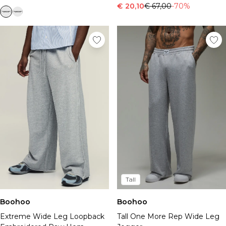
€ 20,10
€ 67,00
-70%
Tall
Boohoo
Boohoo
Extreme Wide Leg Loopback
Tall One More Rep Wide Leg