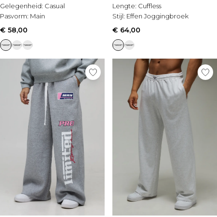
Gelegenheid:
Casual
Lengte:
Cuffless
Pasvorm:
Main
Stijl:
Effen Joggingbroek
€ 58,00
€ 64,00