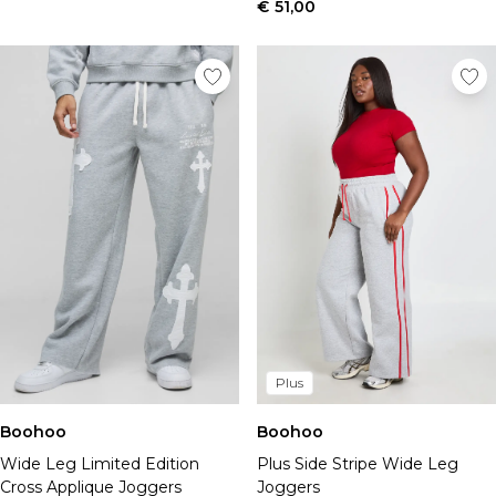
Sportschoenen
€ 51,00
Sandalen & Slippers
Laarzen
Herenaccessoires
Alle Accessoires
Zonnebrillen
Mutsen & Petten
Sieraden & Horloges
Ondergoed
Sokken
Tassen & Portemonnees
Riemen
Merken die we leuk vinden
boohooMAN
Burton
Plus
Heren Sale
Boohoo
Boohoo
Alle Heren Sale
Wide Leg Limited Edition
Plus Side Stripe Wide Leg
Sale Tops
Cross Applique Joggers
Joggers