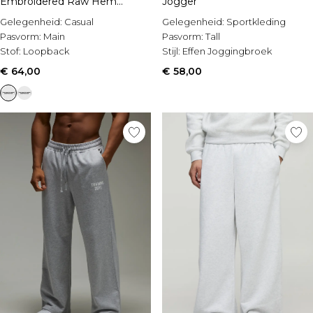
Embroidered Raw Hem
Jogger
Joggers
Gelegenheid:
Casual
Gelegenheid:
Sportkleding
Pasvorm:
Main
Pasvorm:
Tall
Stof:
Loopback
Stijl:
Effen Joggingbroek
€ 64,00
€ 58,00