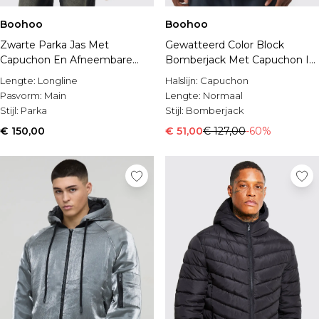
Boohoo
Boohoo
Zwarte Parka Jas Met
Gewatteerd Color Block
Capuchon En Afneembare
Bomberjack Met Capuchon In
Faux Fur Zoom
Paars
Lengte:
Longline
Halslijn:
Capuchon
Pasvorm:
Main
Lengte:
Normaal
Stijl:
Parka
Stijl:
Bomberjack
€ 150,00
€ 51,00
€ 127,00
-60%