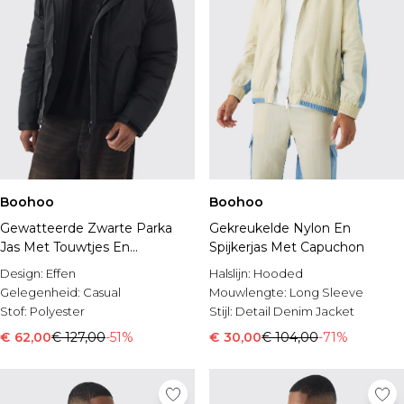
Boohoo
Boohoo
Gewatteerde Zwarte Parka
Gekreukelde Nylon En
Jas Met Touwtjes En
Spijkerjas Met Capuchon
Capuchon
Design:
Effen
Halslijn:
Hooded
Gelegenheid:
Casual
Mouwlengte:
Long Sleeve
Stof:
Polyester
Stijl:
Detail Denim Jacket
€ 62,00
€ 127,00
-51%
€ 30,00
€ 104,00
-71%