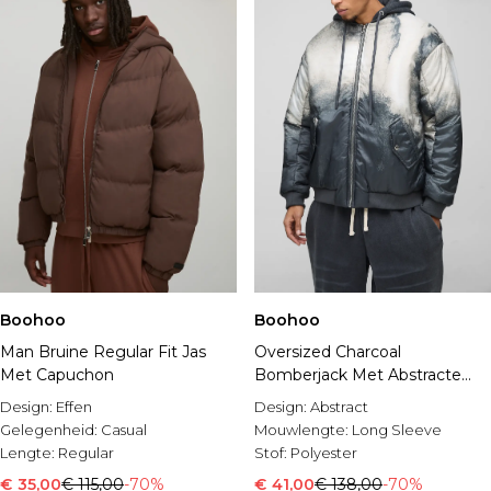
Boohoo
Boohoo
Man Bruine Regular Fit Jas
Oversized Charcoal
Met Capuchon
Bomberjack Met Abstracte
Print En Capuchon
Design:
Effen
Design:
Abstract
Gelegenheid:
Casual
Mouwlengte:
Long Sleeve
Lengte:
Regular
Stof:
Polyester
€ 35,00
€ 115,00
-70%
€ 41,00
€ 138,00
-70%