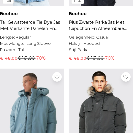
Tall
Plus
Boohoo
Boohoo
Tall Gewatteerde Tie Dye Jas
Plus Zwarte Parka Jas Met
Met Vierkante Panelen En
Capuchon En Afneembare
Capuchon
Faux Fur Zoom
Lengte:
Regular
Gelegenheid:
Casual
Mouwlengte:
Long Sleeve
Halslijn:
Hooded
Pasvorm:
Tall
Stijl:
Parka
€ 48,00
€ 161,00
-70%
€ 48,00
€ 161,00
-70%