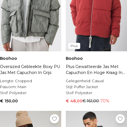
Plus
Boohoo
Boohoo
Oversized Gebleekte Boxy PU
Plus Gewatteerde Jas Met
Jas Met Capuchon In Grijs
Capuchon En Hoge Kraag In
Rust
Lengte:
Cropped
Gelegenheid:
Casual
Pasvorm:
Main
Stijl:
Puffer Jacket
Stof:
Polyester
Stof:
Polyester
€ 150,00
€ 48,00
€ 161,00
-70%