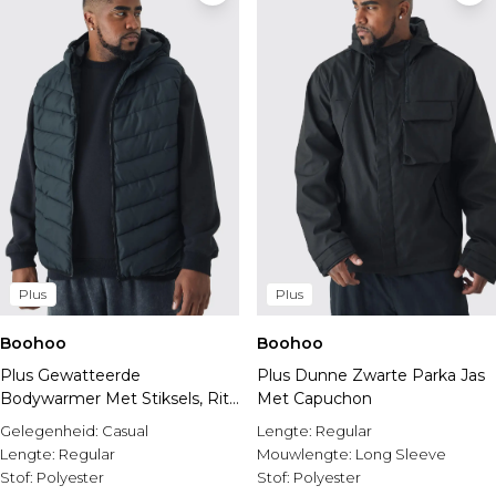
Plus
Plus
Boohoo
Boohoo
Plus Gewatteerde
Plus Dunne Zwarte Parka Jas
Bodywarmer Met Stiksels, Rits
Met Capuchon
En Capuchon In Zwart
Gelegenheid:
Casual
Lengte:
Regular
Lengte:
Regular
Mouwlengte:
Long Sleeve
Stof:
Polyester
Stof:
Polyester