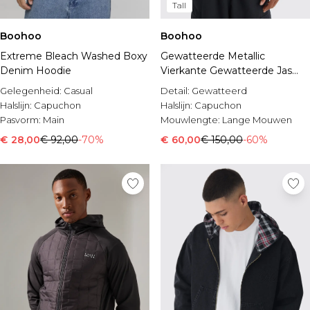
Tall
Boohoo
Boohoo
Extreme Bleach Washed Boxy
Gewatteerde Metallic
Denim Hoodie
Vierkante Gewatteerde Jas
Met Stiksels
Gelegenheid:
Casual
Detail:
Gewatteerd
Halslijn:
Capuchon
Halslijn:
Capuchon
Pasvorm:
Main
Mouwlengte:
Lange Mouwen
€ 28,00
€ 92,00
-70%
€ 60,00
€ 150,00
-60%