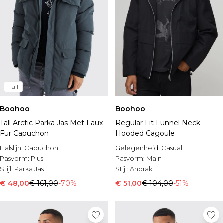
Tall
Boohoo
Boohoo
Tall Arctic Parka Jas Met Faux
Regular Fit Funnel Neck
Fur Capuchon
Hooded Cagoule
Halslijn:
Capuchon
Gelegenheid:
Casual
Pasvorm:
Plus
Pasvorm:
Main
Stijl:
Parka Jas
Stijl:
Anorak
€ 48,00
€ 161,00
-70%
€ 51,00
€ 104,00
-51%