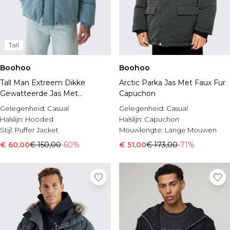
Tall
Boohoo
Boohoo
Tall Man Extreem Dikke
Arctic Parka Jas Met Faux Fur
Gewatteerde Jas Met
Capuchon
Capuchon In Dusty Blue
Gelegenheid:
Casual
Gelegenheid:
Casual
Halslijn:
Hooded
Halslijn:
Capuchon
Stijl:
Puffer Jacket
Mouwlengte:
Lange Mouwen
€ 60,00
€ 150,00
-60%
€ 51,00
€ 173,00
-71%