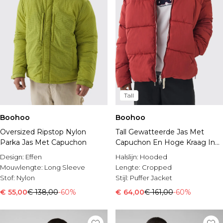
Tall
Boohoo
Boohoo
Oversized Ripstop Nylon
Tall Gewatteerde Jas Met
Parka Jas Met Capuchon
Capuchon En Hoge Kraag In
Rust
Design:
Effen
Halslijn:
Hooded
Mouwlengte:
Long Sleeve
Lengte:
Cropped
Stof:
Nylon
Stijl:
Puffer Jacket
€ 55,00
€ 138,00
-60%
€ 64,00
€ 161,00
-60%