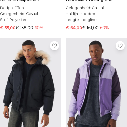
Capuchon
Design:
Effen
Gelegenheid:
Casual
Gelegenheid:
Casual
Halslijn:
Hooded
Stof:
Polyester
Lengte:
Longline
€ 55,00
€ 138,00
-60%
€ 64,00
€ 161,00
-60%