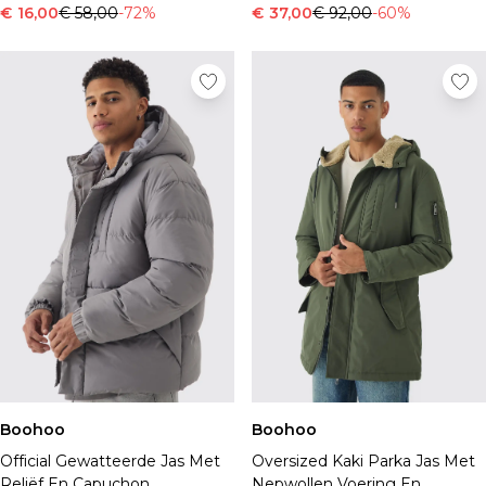
€ 16,00
€ 58,00
-72%
€ 37,00
€ 92,00
-60%
Boohoo
Boohoo
Official Gewatteerde Jas Met
Oversized Kaki Parka Jas Met
Reliëf En Capuchon
Nepwollen Voering En