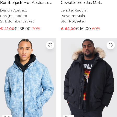
Bomberjack Met Abstracte
Gewatteerde Jas Met
Print En Capuchon
Capuchon
Design:
Abstract
Lengte:
Regular
Halslijn:
Hooded
Pasvorm:
Main
Stijl:
Bomber Jacket
Stof:
Polyester
€ 41,00
€ 138,00
-70%
€ 64,00
€ 161,00
-60%