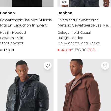
Tall
Boohoo
Boohoo
Gewatteerde Jas Met Stiksels,
Oversized Gewatteerde
Rits En Capuchon In Zwart
Metallic Gewatteerde Jas Met
Capuchon
Halslijn:
Hooded
Gelegenheid:
Casual
Pasvorm:
Main
Halslijn:
Hooded
Stof:
Polyester
Mouwlengte:
Long Sleeve
€ 69,00
€ 41,00
€ 138,00
-70%