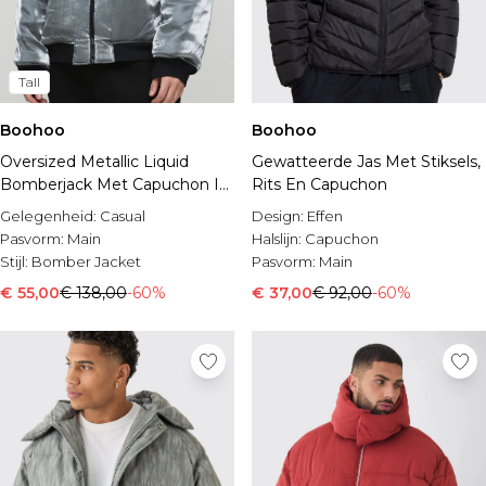
Tall
Boohoo
Boohoo
Gewatteerde Jas Met Stiksels,
Oversized Metallic Liquid
Rits En Capuchon
Bomberjack Met Capuchon In
Grijs
Design:
Effen
Gelegenheid:
Casual
Halslijn:
Capuchon
Pasvorm:
Main
Pasvorm:
Main
Stijl:
Bomber Jacket
€ 37,00
€ 92,00
-60%
€ 55,00
€ 138,00
-60%