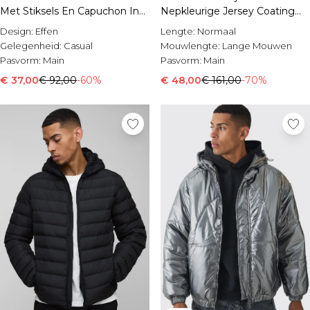
Sale Shorts
Met Stiksels En Capuchon In
Nepkleurige Jersey Coating
Sale Overhemden
Zwart
Met Capuchon
Design:
Effen
Lengte:
Normaal
Sale Sportkleding
Gelegenheid:
Casual
Mouwlengte:
Lange Mouwen
Sale Trainingspakken
Pasvorm:
Main
Pasvorm:
Main
Sale Hoodies & Sweatshirts
Sale Broeken
€ 37,00
€ 92,00
-60%
€ 48,00
€ 161,00
-70%
Sale Jeans
Sale Jassen & Jacks
Sale Plus & Tall
Sale Accessoires
Sale Pakken & Tailoring
Sale Gebreide Kleding