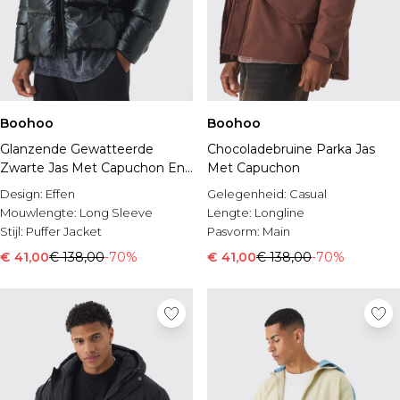
Boohoo
Boohoo
Glanzende Gewatteerde
Chocoladebruine Parka Jas
Zwarte Jas Met Capuchon En
Met Capuchon
Stiksels
Design:
Effen
Gelegenheid:
Casual
Mouwlengte:
Long Sleeve
Lengte:
Longline
Stijl:
Puffer Jacket
Pasvorm:
Main
€ 41,00
€ 138,00
-70%
€ 41,00
€ 138,00
-70%