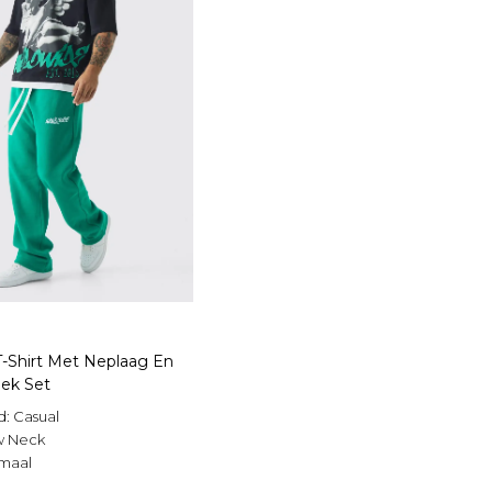
T-Shirt Met Neplaag En
ek Set
d:
Casual
w Neck
maal