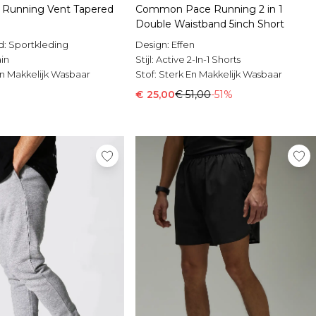
 Running Vent Tapered
Common Pace Running 2 in 1
Double Waistband 5inch Short
d:
Sportkleding
Design:
Effen
in
Stijl:
Active 2-In-1 Shorts
En Makkelijk Wasbaar
Stof:
Sterk En Makkelijk Wasbaar
€ 25,00
€ 51,00
-51%