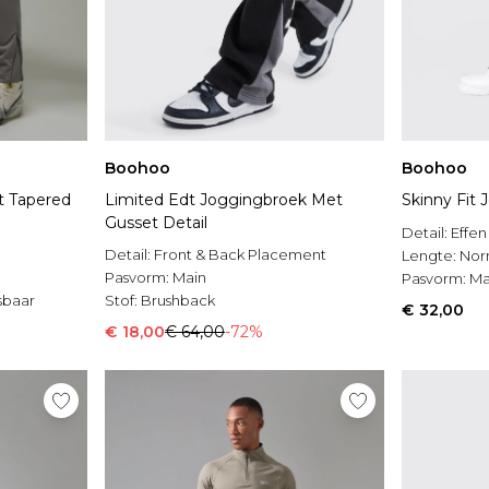
Boohoo
Boohoo
t Tapered
Limited Edt Joggingbroek Met
Skinny Fit
Gusset Detail
Detail:
Effen
g
Detail:
Front & Back Placement
Lengte:
Nor
Pasvorm:
Main
Pasvorm:
Ma
sbaar
Stof:
Brushback
€ 32,00
€ 18,00
€ 64,00
-72%