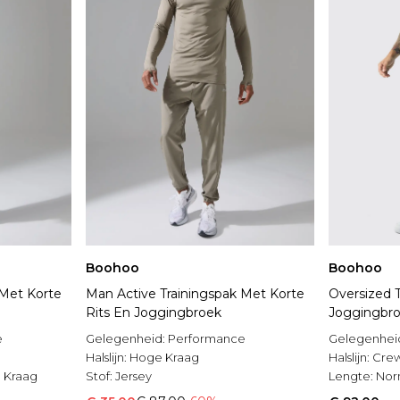
Boohoo
Boohoo
 Met Korte
Man Active Trainingspak Met Korte
Oversized 
Rits En Joggingbroek
Joggingbro
e
Gelegenheid:
Performance
Gelegenhei
Halslijn:
Hoge Kraag
Halslijn:
Cre
 Kraag
Stof:
Jersey
Lengte:
Nor