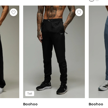
Tall
Boohoo
Boohoo