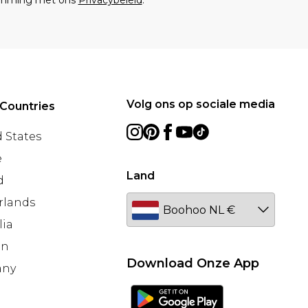
emming met ons
Privacybeleid
.
Volg ons op sociale media
Countries
 States
e
Land
d
rlands
lia
en
Download Onze App
any