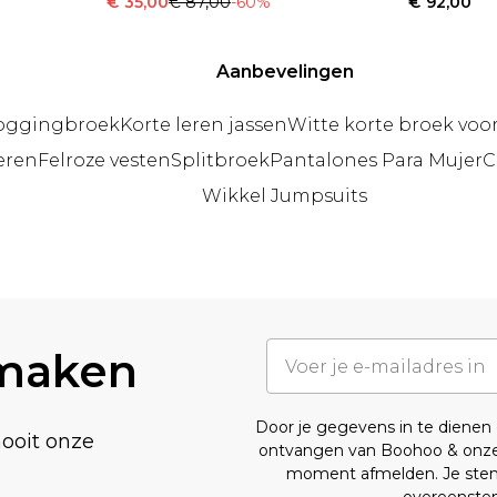
€ 35,00
€ 87,00
-60%
€ 92,00
Aanbevelingen
joggingbroek
Korte leren jassen
Witte korte broek voo
eren
Felroze vesten
Splitbroek
Pantalones Para Mujer
C
Wikkel Jumpsuits
 maken
Door je gegevens in te diene
nooit onze
ontvangen van Boohoo & onz
moment afmelden. Je stemt