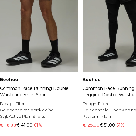
Boohoo
Boohoo
Common Pace Running Double
Common Pace Running 2
Waistband 5inch Short
Legging Double Waistba
Short
Design:
Effen
Design:
Effen
Gelegenheid:
Sportkleding
Gelegenheid:
Sportkledin
Stijl:
Active Plain Shorts
Pasvorm:
Main
€ 16,00
€ 41,00
-61%
€ 25,00
€ 51,00
-51%