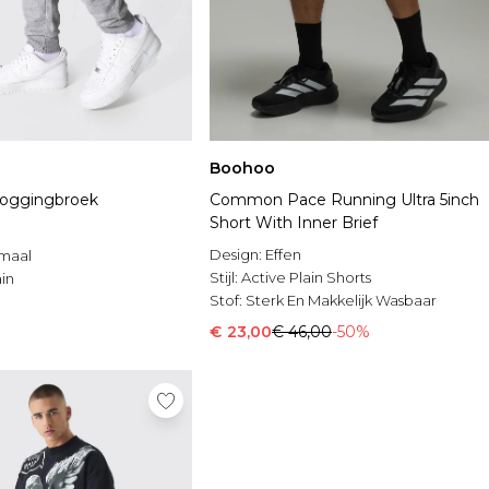
Boohoo
 Joggingbroek
Common Pace Running Ultra 5inch
Short With Inner Brief
Design:
Effen
maal
Stijl:
Active Plain Shorts
in
Stof:
Sterk En Makkelijk Wasbaar
€ 23,00
€ 46,00
-50%