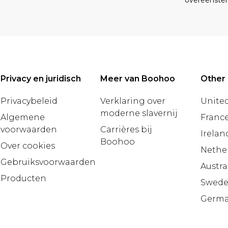
overeenst
Privacy en juridisch
Meer van Boohoo
Other 
Privacybeleid
Verklaring over
United
moderne slavernij
Algemene
Franc
voorwaarden
Carrières bij
Irelan
Boohoo
Over cookies
Nethe
Gebruiksvoorwaarden
Austra
Producten
Swed
Germ