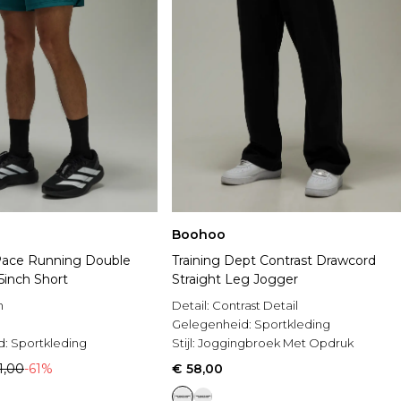
Boohoo
ce Running Double
Training Dept Contrast Drawcord
5inch Short
Straight Leg Jogger
n
Detail:
Contrast Detail
Gelegenheid:
Sportkleding
d:
Sportkleding
Stijl:
Joggingbroek Met Opdruk
1,00
-61%
€ 58,00