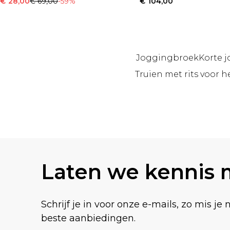
€ 28,00
€ 69,00
-59%
€ 104,00
Joggingbroek
Korte 
Truien met rits voor h
Terug naar de hoofdinhoud
Laten we kennis
Schrijf je in voor onze e-mails, zo mis je 
beste aanbiedingen.