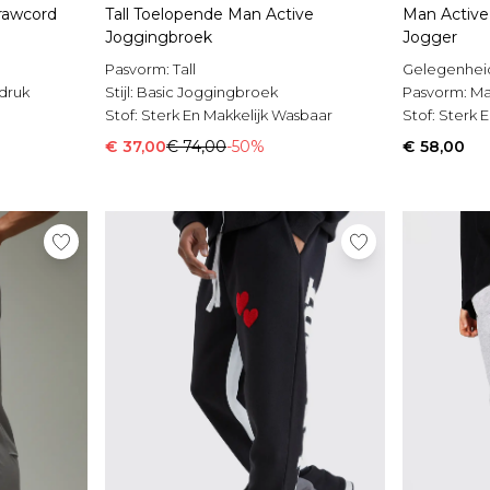
Drawcord
Tall Toelopende Man Active
Man Active
Joggingbroek
Jogger
Pasvorm:
Tall
Gelegenhei
druk
Stijl:
Basic Joggingbroek
Pasvorm:
Ma
Stof:
Sterk En Makkelijk Wasbaar
Stof:
Sterk 
€ 37,00
€ 74,00
-50%
€ 58,00