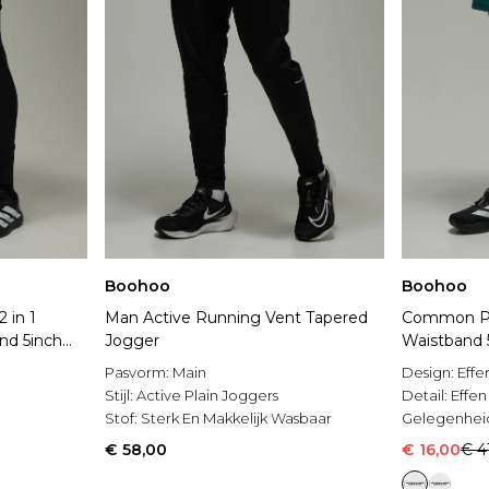
Boohoo
Boohoo
 in 1
Man Active Running Vent Tapered
Common Pa
nd 5inch
Jogger
Waistband 
Pasvorm:
Main
Design:
Effe
g
Stijl:
Active Plain Joggers
Detail:
Effen
Stof:
Sterk En Makkelijk Wasbaar
Gelegenhei
€ 58,00
€ 16,00
€ 4