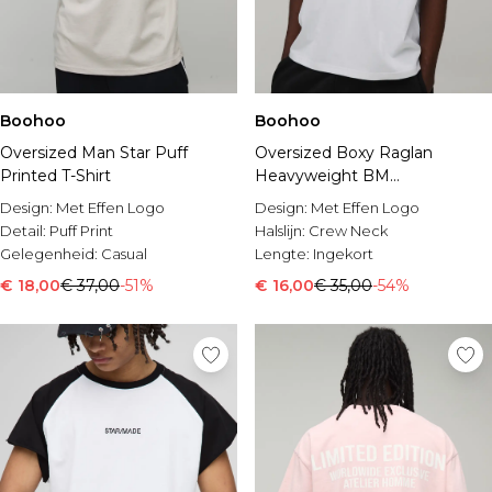
Boohoo
Boohoo
Oversized Man Star Puff
Oversized Boxy Raglan
Printed T-Shirt
Heavyweight BM
Embroidered T-Shirt
Design:
Met Effen Logo
Design:
Met Effen Logo
Detail:
Puff Print
Halslijn:
Crew Neck
Gelegenheid:
Casual
Lengte:
Ingekort
€ 18,00
€ 37,00
-51%
€ 16,00
€ 35,00
-54%