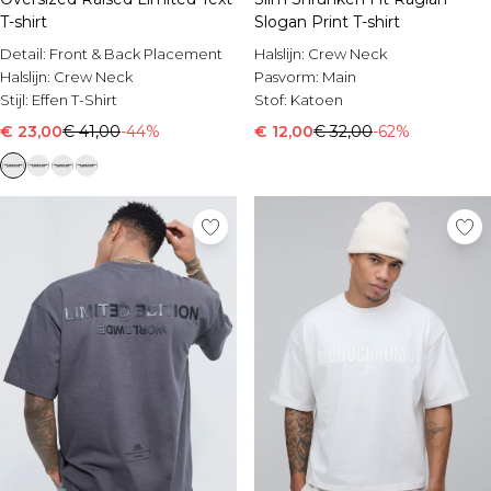
Sale Shorts
T-shirt
Slogan Print T-shirt
Sale Overhemden
Sale Sportkleding
Detail:
Front & Back Placement
Halslijn:
Crew Neck
Sale Trainingspakken
Halslijn:
Crew Neck
Pasvorm:
Main
Sale Hoodies & Sweatshirts
Stijl:
Effen T-Shirt
Stof:
Katoen
Sale Broeken
€ 23,00
€ 41,00
-44%
€ 12,00
€ 32,00
-62%
Sale Jeans
Sale Jassen & Jacks
Sale Plus & Tall
Sale Accessoires
Sale Pakken & Tailoring
Sale Gebreide Kleding