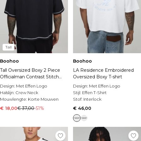
Tall
Boohoo
Boohoo
Tall Oversized Boxy 2 Piece
LA Residence Embroidered
Officialman Contrast Stitch
Oversized Boxy T-shirt
Embroidered T-Shirt
Design:
Met Effen Logo
Design:
Met Effen Logo
Halslijn:
Crew Neck
Stijl:
Effen T-Shirt
Mouwlengte:
Korte Mouwen
Stof:
Interlock
€ 18,00
€ 37,00
-51%
€ 46,00