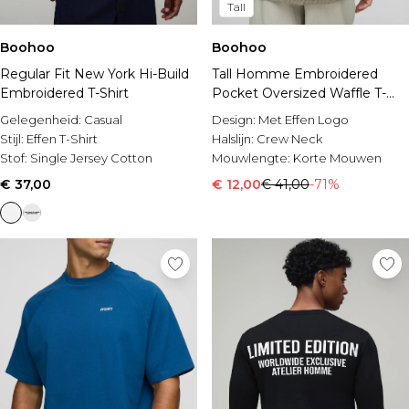
Tall
Boohoo
Boohoo
Regular Fit New York Hi-Build
Tall Homme Embroidered
Embroidered T-Shirt
Pocket Oversized Waffle T-
Shirt
Gelegenheid:
Casual
Design:
Met Effen Logo
Stijl:
Effen T-Shirt
Halslijn:
Crew Neck
Stof:
Single Jersey Cotton
Mouwlengte:
Korte Mouwen
€ 37,00
€ 12,00
€ 41,00
-71%