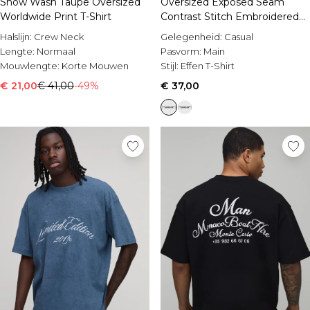
Snow Wash Taupe Oversized
Oversized Exposed Seam
Worldwide Print T-Shirt
Contrast Stitch Embroidered
T-Shirt
Halslijn:
Crew Neck
Gelegenheid:
Casual
Lengte:
Normaal
Pasvorm:
Main
Mouwlengte:
Korte Mouwen
Stijl:
Effen T-Shirt
€ 21,00
€ 41,00
-49%
€ 37,00