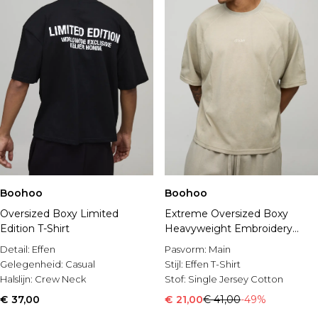
Boohoo
Boohoo
Oversized Boxy Limited
Extreme Oversized Boxy
Edition T-Shirt
Heavyweight Embroidery
Detail T-Shirt
Detail:
Effen
Pasvorm:
Main
Gelegenheid:
Casual
Stijl:
Effen T-Shirt
Halslijn:
Crew Neck
Stof:
Single Jersey Cotton
€ 37,00
€ 21,00
€ 41,00
-49%