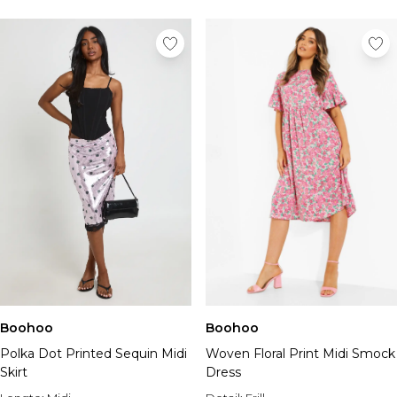
Sportschoenen
Sandalen & Slippers
Laarzen
Herenaccessoires
Alle Accessoires
Zonnebrillen
Mutsen & Petten
Sieraden & Horloges
Ondergoed
Sokken
Tassen & Portemonnees
Riemen
Merken die we leuk vinden
boohooMAN
Burton
Boohoo
Boohoo
Heren Sale
Polka Dot Printed Sequin Midi
Woven Floral Print Midi Smock
Alle Heren Sale
Skirt
Dress
Sale Tops