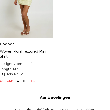
Boohoo
Woven Floral Textured Mini
Skirt
Design:
Bloemenprint
Lengte:
Mini
Stijl:
Mini Rokje
€ 16,40
€ 41,00
-60%
Aanbevelingen
Midi Jurken
Midi-jurk
Rode Sokken
Roze sokken