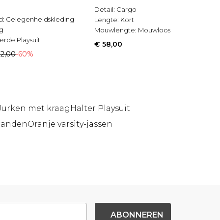
Detail:
Cargo
d:
Gelegenheidskleding
Lengte:
Kort
g
Mouwlengte:
Mouwloos
erde Playsuit
€ 58,00
92,00
-60%
Jurken met kraag
Halter Playsuit
banden
Oranje varsity-jassen
ABONNEREN