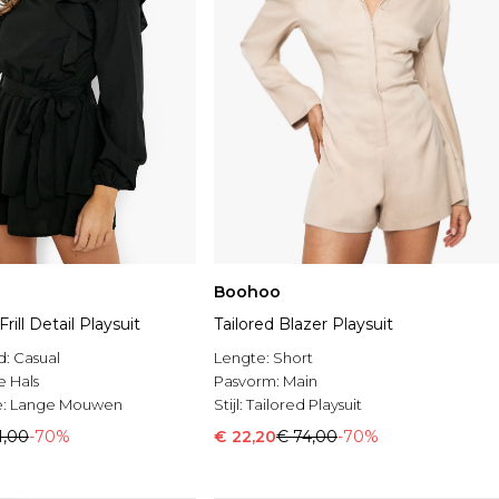
Boohoo
ill Detail Playsuit
Tailored Blazer Playsuit
d:
Casual
Lengte:
Short
 Hals
Pasvorm:
Main
e:
Lange Mouwen
Stijl:
Tailored Playsuit
1,00
-70%
€ 22,20
€ 74,00
-70%