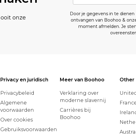
Door je gegevens in te diene
nooit onze
ontvangen van Boohoo & onz
moment afmelden. Je stemt
overeenst
Privacy en juridisch
Meer van Boohoo
Other 
Privacybeleid
Verklaring over
United
moderne slavernij
Algemene
Franc
voorwaarden
Carrières bij
Irelan
Boohoo
Over cookies
Nethe
Gebruiksvoorwaarden
Austra