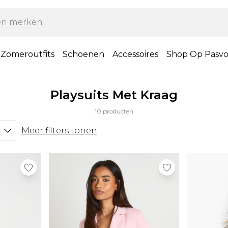
Zomeroutfits
Schoenen
Accessoires
Shop Op Pasv
Playsuits Met Kraag
10 producten
Meer filters tonen