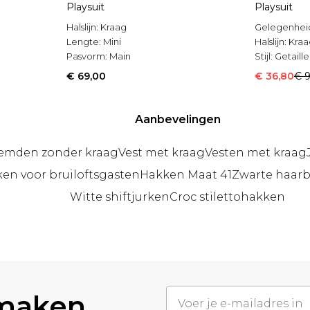
Playsuit
Playsuit
Halslijn:
Kraag
Gelegenhei
Lengte:
Mini
Halslijn:
Kraa
Pasvorm:
Main
Stijl:
Getaille
€ 69,00
€ 36,80
€ 
Aanbevelingen
emden zonder kraag
Vest met kraag
Vesten met kraag
en voor bruiloftsgasten
Hakken Maat 41
Zwarte haar
Witte shiftjurken
Croc stilettohakken
 maken