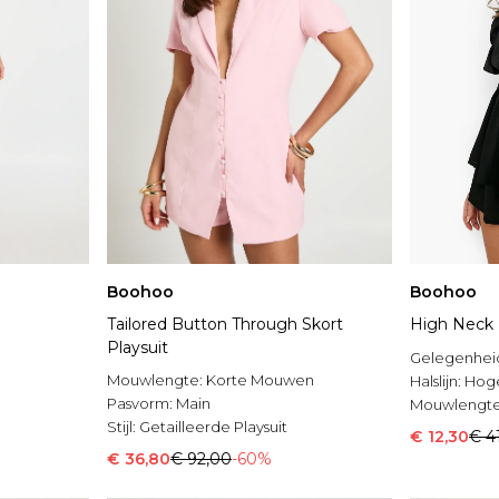
Boohoo
Boohoo
Tailored Button Through Skort
High Neck Fr
Playsuit
Gelegenhei
Mouwlengte:
Korte Mouwen
Halslijn:
Hoge
Pasvorm:
Main
Mouwlengt
Stijl:
Getailleerde Playsuit
€ 12,30
€ 4
€ 36,80
€ 92,00
-60%