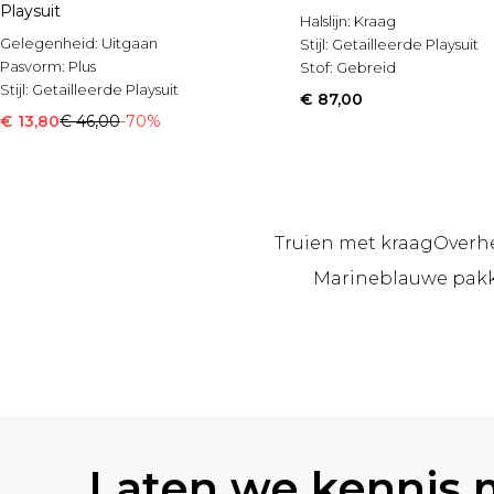
Playsuit
Halslijn:
Kraag
Gelegenheid:
Uitgaan
Stijl:
Getailleerde Playsuit
Pasvorm:
Plus
Stof:
Gebreid
Stijl:
Getailleerde Playsuit
€ 87,00
€ 13,80
€ 46,00
-70%
Truien met kraag
Overh
Marineblauwe pakk
Terug naar de hoofdinhoud
Laten we kennis