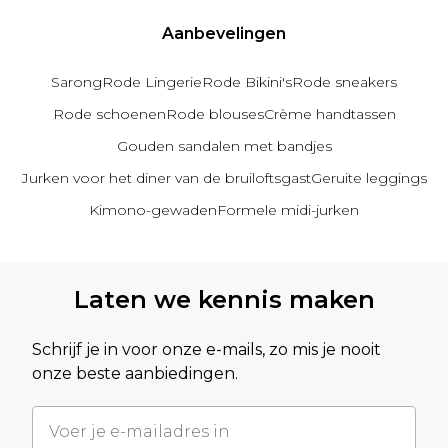
Sportschoenen
Sandalen & Slippers
Aanbevelingen
Laarzen
Sarong
Rode Lingerie
Rode Bikini's
Rode sneakers
Herenaccessoires
Alle Accessoires
Rode schoenen
Rode blouses
Crème handtassen
Zonnebrillen
Gouden sandalen met bandjes
Mutsen & Petten
Sieraden & Horloges
Jurken voor het diner van de bruiloftsgast
Geruite leggings
Ondergoed
Kimono-gewaden
Formele midi-jurken
Sokken
Tassen & Portemonnees
Riemen
Terug naar de hoofdinhoud
Laten we kennis maken
Merken die we leuk vinden
boohooMAN
Burton
Schrijf je in voor onze e-mails, zo mis je nooit
onze beste aanbiedingen.
Heren Sale
Alle Heren Sale
Sale Tops