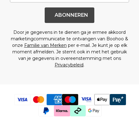
Sale Shorts
Sale Overhemden
Sale Sportkleding
ABONNEREN
Sale Trainingspakken
Sale Hoodies & Sweatshirts
Door je gegevens in te dienen ga je ermee akkoord
Sale Broeken
marketingcommunicatie te ontvangen van Boohoo &
Sale Jeans
onze
Familie van Merken
per e-mail. Je kunt je op elk
Sale Jassen & Jacks
moment afmelden. Je stemt ook in met het gebruik
Sale Plus & Tall
van je gegevens in overeenstemming met ons
Sale Accessoires
Privacybeleid
.
Sale Pakken & Tailoring
Sale Gebreide Kleding