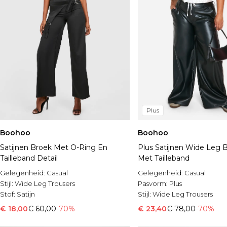
Plus
Boohoo
Boohoo
Satijnen Broek Met O-Ring En
Plus Satijnen Wide Leg 
Tailleband Detail
Met Tailleband
Gelegenheid:
Casual
Gelegenheid:
Casual
Stijl:
Wide Leg Trousers
Pasvorm:
Plus
Stof:
Satijn
Stijl:
Wide Leg Trousers
€ 18,00
€ 60,00
-70%
€ 23,40
€ 78,00
-70%