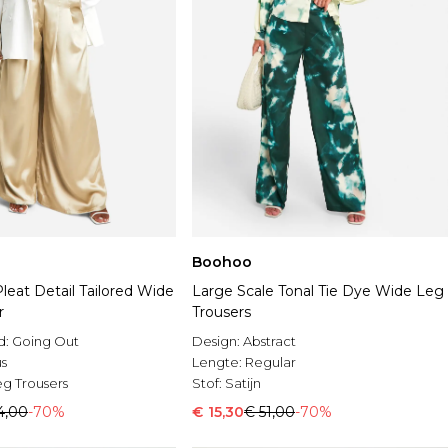
Boohoo
Pleat Detail Tailored Wide
Large Scale Tonal Tie Dye Wide Leg
r
Trousers
d:
Going Out
Design:
Abstract
us
Lengte:
Regular
g Trousers
Stof:
Satijn
4,00
-70%
€ 15,30
€ 51,00
-70%