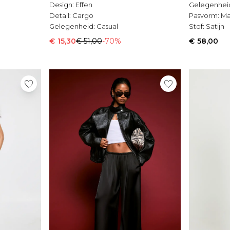
Design:
Effen
Gelegenhei
Detail:
Cargo
Pasvorm:
Ma
Gelegenheid:
Casual
Stof:
Satijn
€ 15,30
€ 51,00
-70%
€ 58,00