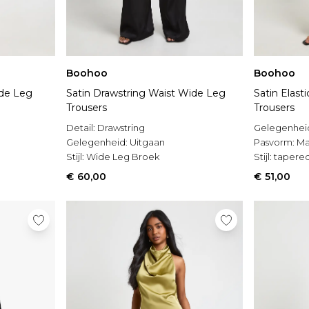
Boohoo
Boohoo
ide Leg
Satin Drawstring Waist Wide Leg
Satin Elast
Trousers
Trousers
Detail:
Drawstring
Gelegenhei
Gelegenheid:
Uitgaan
Pasvorm:
Ma
Stijl:
Wide Leg Broek
Stijl:
tapered
€ 60,00
€ 51,00