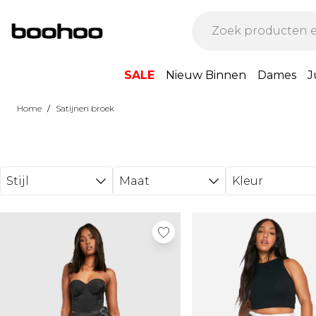
Ga direct naar de hoofdinhoud
SALE
Nieuw Binnen
Dames
J
/
Home
Satijnen broek
Stijl
Maat
Kleur