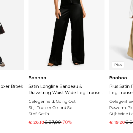
Plus
Boohoo
Boohoo
Boxer Broek
Satin Longline Bandeau &
Plus Satin 
Drawstring Waist Wide Leg Trouser
Leg Trouse
Set
Gelegenheid:
Going Out
Gelegenhei
Stijl:
Trouser Co-ord Set
Pasvorm:
Pl
Stof:
Satijn
Stijl:
Wide Le
€ 26,10
€ 87,00
-70%
€ 19,20
€ 6