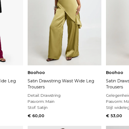
Boohoo
Boohoo
Wide Leg
Satin Drawstring Waist Wide Leg
Satin Draw
Trousers
Trousers
Detail:
Drawstring
Gelegenhei
Pasvorm:
Main
Pasvorm:
Ma
Stof:
Satijn
Stijl:
wideleg
€ 60,00
€ 53,00