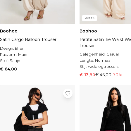
Petite
Boohoo
Boohoo
Satin Cargo Balloon Trouser
Petite Satin Tie Waist W
Trouser
Design:
Effen
Gelegenheid:
Casual
Pasvorm:
Main
Lengte:
Normaal
Stof:
Satijn
Stijl:
widelegtrousers
€ 64,00
€ 13,80
€ 46,00
-70%