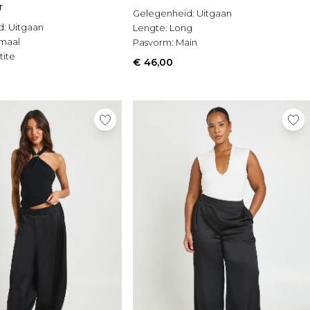
r
Gelegenheid:
Uitgaan
d:
Uitgaan
Lengte:
Long
maal
Pasvorm:
Main
tite
€ 46,00