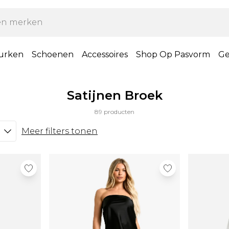
urken
Schoenen
Accessoires
Shop Op Pasvorm
Ge
Satijnen Broek
89 producten
Meer filters tonen