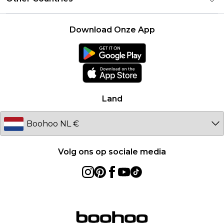
Carrières bij Boohoo
Gebruiksvoorwaarden
United States
Producten
Download Onze App
France
Ireland
Netherlands
Australia
Land
Sweden
Germany
Volg ons op sociale media