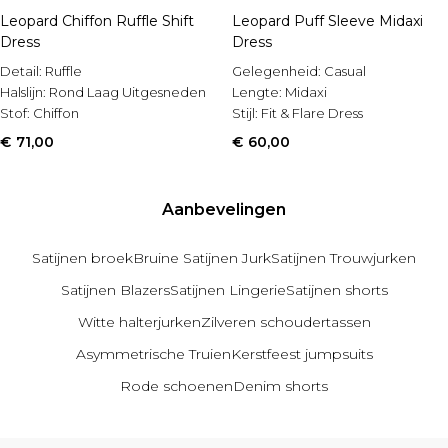
Leopard Chiffon Ruffle Shift
Leopard Puff Sleeve Midaxi
Dress
Dress
Detail:
Ruffle
Gelegenheid:
Casual
Halslijn:
Rond Laag Uitgesneden
Lengte:
Midaxi
Stof:
Chiffon
Stijl:
Fit & Flare Dress
€ 71,00
€ 60,00
Aanbevelingen
Satijnen broek
Bruine Satijnen Jurk
Satijnen Trouwjurken
Satijnen Blazers
Satijnen Lingerie
Satijnen shorts
Witte halterjurken
Zilveren schoudertassen
Asymmetrische Truien
Kerstfeest jumpsuits
Rode schoenen
Denim shorts
Terug naar de hoofdinhoud