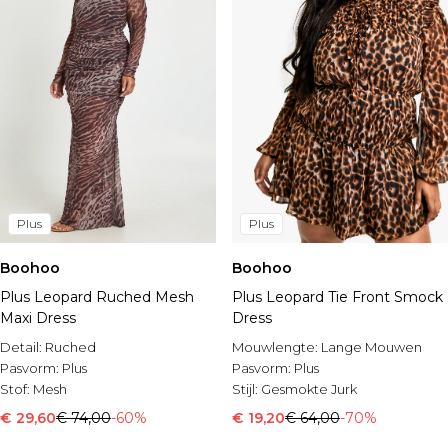
Plus
Plus
Boohoo
Boohoo
Plus Leopard Ruched Mesh
Plus Leopard Tie Front Smock
Maxi Dress
Dress
Detail:
Ruched
Mouwlengte:
Lange Mouwen
Pasvorm:
Plus
Pasvorm:
Plus
Stof:
Mesh
Stijl:
Gesmokte Jurk
€ 29,60
€ 74,00
-60%
€ 19,20
€ 64,00
-70%