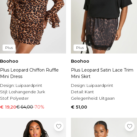
Plus
Plus
Boohoo
Boohoo
Plus Leopard Chiffon Ruffle
Plus Leopard Satin Lace Trim
Mini Dress
Mini Skirt
Design:
Luipaardprint
Design:
Luipaardprint
Stijl:
Loshangende Jurk
Detail:
Kant
Stof:
Polyester
Gelegenheid:
Uitgaan
€ 19,20
€ 64,00
-70%
€ 51,00