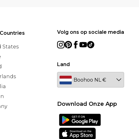
Volg ons op sociale media
Countries
 States
e
Land
d
rlands
lia
en
Download Onze App
any