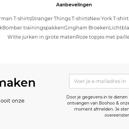
Aanbevelingen
rman T-shirts
Stranger Things T-shirts
New York T-shirt
k
Bomber trainingspakken
Gingham Broeken
Lichtbl
Witte jurken in grote maten
Roze topjes met paill
 maken
Door je gegevens in te diene
nooit onze
ontvangen van Boohoo & onz
moment afmelden. Je stemt
overeenst