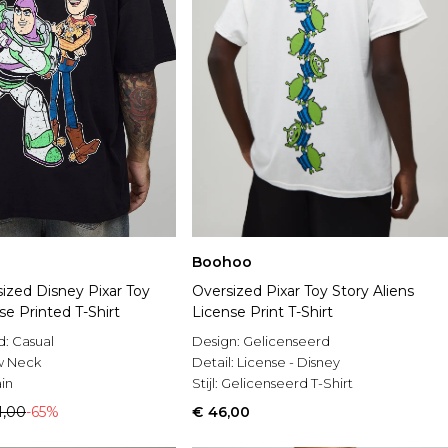
Boohoo
ized Disney Pixar Toy
Oversized Pixar Toy Story Aliens
se Printed T-Shirt
License Print T-Shirt
d:
Casual
Design:
Gelicenseerd
w Neck
Detail:
License - Disney
in
Stijl:
Gelicenseerd T-Shirt
1,00
-65%
€ 46,00