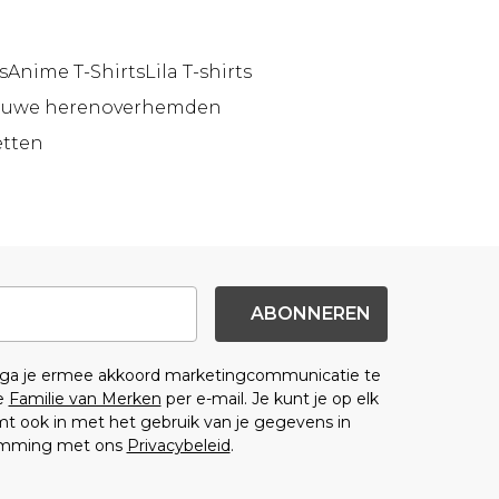
s
Anime T-Shirts
Lila T-shirts
auwe herenoverhemden
etten
ABONNEREN
n ga je ermee akkoord marketingcommunicatie te
e
Familie van Merken
per e-mail. Je kunt je op elk
 ook in met het gebruik van je gegevens in
emming met ons
Privacybeleid
.