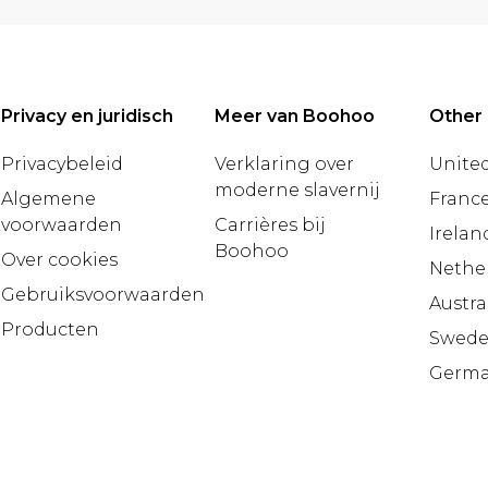
Privacy en juridisch
Meer van Boohoo
Other 
Privacybeleid
Verklaring over
United
moderne slavernij
Algemene
Franc
voorwaarden
Carrières bij
Irelan
Boohoo
Over cookies
Nethe
Gebruiksvoorwaarden
Austra
Producten
Swed
Germ