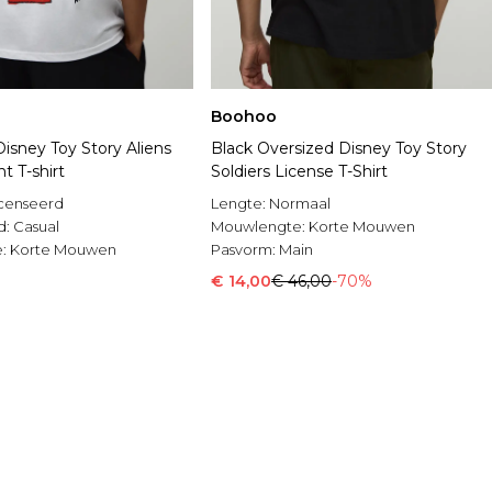
Boohoo
isney Toy Story Aliens
Black Oversized Disney Toy Story
t T-shirt
Soldiers License T-Shirt
censeerd
Lengte:
Normaal
d:
Casual
Mouwlengte:
Korte Mouwen
e:
Korte Mouwen
Pasvorm:
Main
€ 14,00
€ 46,00
-70%