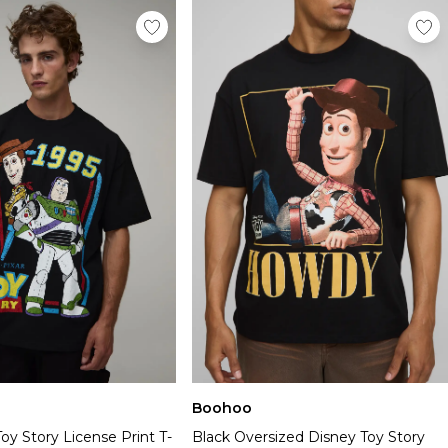
Boohoo
oy Story License Print T-
Black Oversized Disney Toy Story