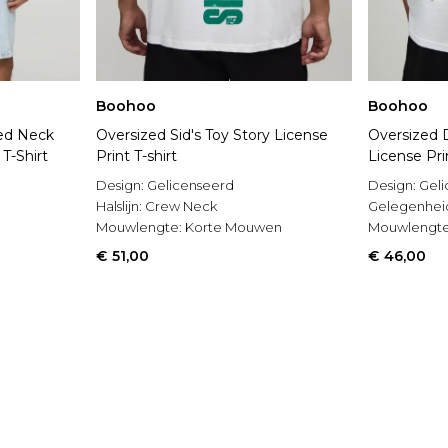
Boohoo
Boohoo
ed Neck
Oversized Sid's Toy Story License
Oversized D
T-Shirt
Print T-shirt
License Prin
Design:
Gelicenseerd
Design:
Geli
Halslijn:
Crew Neck
Gelegenhei
Mouwlengte:
Korte Mouwen
Mouwlengt
€ 51,00
€ 46,00