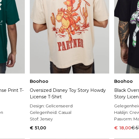
Boohoo
Boohoo
se Print T-
Oversized Disney Toy Story Howdy
Black Overs
License T-Shirt
Story Licen
Design:
Gelicenseerd
Gelegenhei
en
Gelegenheid:
Casual
Halslijn:
Cre
Stof:
Jersey
Pasvorm:
Ma
€ 51,00
€ 18,00
€ 5