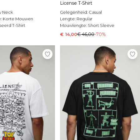
License T-Shirt
w Neck
Gelegenheid:
Casual
e:
Korte Mouwen
Lengte:
Regular
seerd T-Shirt
Mouwlengte:
Short Sleeve
€ 14,00
€ 46,00
-70%