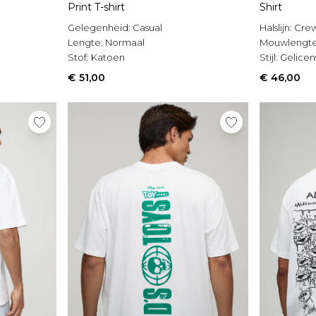
Print T-shirt
Shirt
Gelegenheid:
Casual
Halslijn:
Cre
Lengte:
Normaal
Mouwlengt
Stof:
Katoen
Stijl:
Gelicen
€ 51,00
€ 46,00