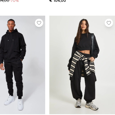
04,00
-70%
€ 104,00