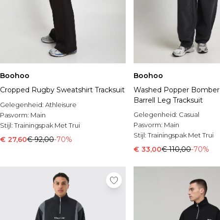
Boohoo
Boohoo
Cropped Rugby Sweatshirt Tracksuit
Washed Popper Bomber 
Barrell Leg Tracksuit
Gelegenheid:
Athleisure
Gelegenheid:
Casual
Pasvorm:
Main
Pasvorm:
Main
Stijl:
Trainingspak Met Trui
Stijl:
Trainingspak Met Trui
€ 27,60
€ 92,00
-70%
€ 33,00
€ 110,00
-70%