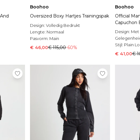
Boohoo
Boohoo
 And
Oversized Boxy Hartjes Trainingspak
Official Ma
Capuchon 
Design:
Volledig Bedrukt
Design:
Met 
Lengte:
Normaal
Gelegenhei
Pasvorm:
Main
Stijl:
Plain Lo
€ 46,00
€ 115,00
-60%
€ 41,00
€ 1