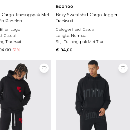
Boohoo
n Cargo Trainingspak Met
Boxy Sweatshirt Cargo Jogger
En Panelen
Tracksuit
Effen Logo
Gelegenheid:
Casual
d:
Casual
Lengte:
Normaal
ng Tracksuit
Stijl:
Trainingspak Met Trui
04,00
-61%
€ 94,00