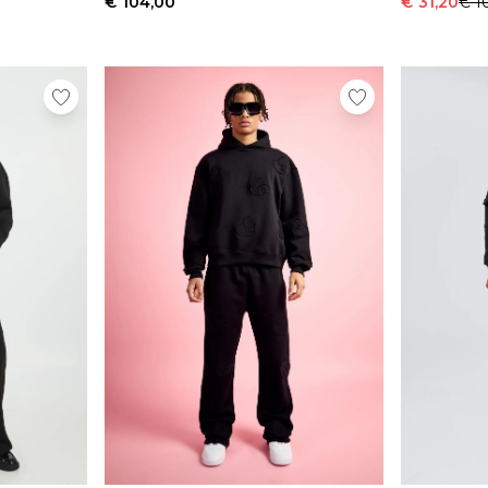
€ 104,00
€ 31,20
€ 1