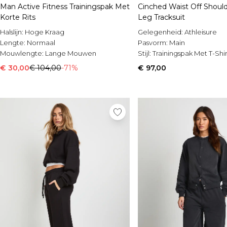
Man Active Fitness Trainingspak Met
Cinched Waist Off Should
Korte Rits
Leg Tracksuit
Halslijn:
Hoge Kraag
Gelegenheid:
Athleisure
Lengte:
Normaal
Pasvorm:
Main
Mouwlengte:
Lange Mouwen
Stijl:
Trainingspak Met T-Shir
€ 30,00
€ 104,00
-71%
€ 97,00