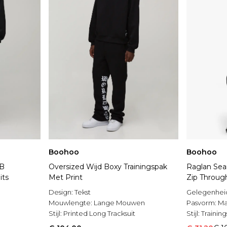
Boohoo
Boohoo
 B
Oversized Wijd Boxy Trainingspak
Raglan Se
its
Met Print
Zip Through
Design:
Tekst
Gelegenhei
Mouwlengte:
Lange Mouwen
Pasvorm:
Ma
Stijl:
Printed Long Tracksuit
Stijl:
Trainin