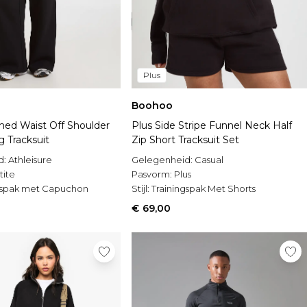
Plus
Boohoo
hed Waist Off Shoulder
Plus Side Stripe Funnel Neck Half
g Tracksuit
Zip Short Tracksuit Set
d:
Athleisure
Gelegenheid:
Casual
tite
Pasvorm:
Plus
gspak met Capuchon
Stijl:
Trainingspak Met Shorts
€ 69,00