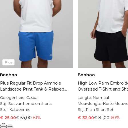
Plus
Boohoo
Boohoo
Plus Regular Fit Drop Armhole
High Low Palm Embroid
Landscape Print Tank & Relaxed
Oversized T-Shirt and Sh
Short Set
Gelegenheid:
Casual
Lengte:
Normaal
Stijl:
Set van hemd en shorts
Mouwlengte:
Korte Mouw
Stof:
Katoenmix
Stijl:
Plain Short Set
€ 25,00
€ 64,00
-61%
€ 32,00
€ 81,00
-60%