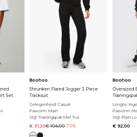
Boohoo
Boohoo
ered
Shrunken Flared Jogger 3 Piece
Oversized 
ort Set
Tracksuit
Trainingsp
Capuchon
Gelegenheid:
Casual
Lengte:
Ing
en
Pasvorm:
Main
Pasvorm:
Ma
Stijl:
Trainingspak Met Trui
Stijl:
Plain Lo
€ 31,20
€ 104,00
-70%
€ 92,00