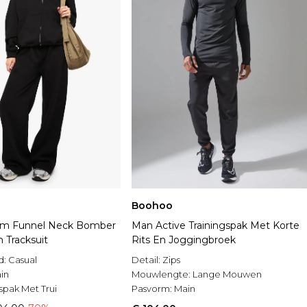
Boohoo
am Funnel Neck Bomber
Man Active Trainingspak Met Korte
 Tracksuit
Rits En Joggingbroek
d:
Casual
Detail:
Zips
in
Mouwlengte:
Lange Mouwen
gspak Met Trui
Pasvorm:
Main