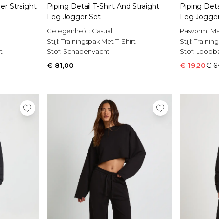
er Straight
Piping Detail T-Shirt And Straight
Piping Deta
Leg Jogger Set
Leg Jogger
Gelegenheid:
Casual
Pasvorm:
Ma
Stijl:
Trainingspak Met T-Shirt
Stijl:
Training
t
Stof:
Schapenvacht
Stof:
Loopb
€ 81,00
€ 19,20
€ 6