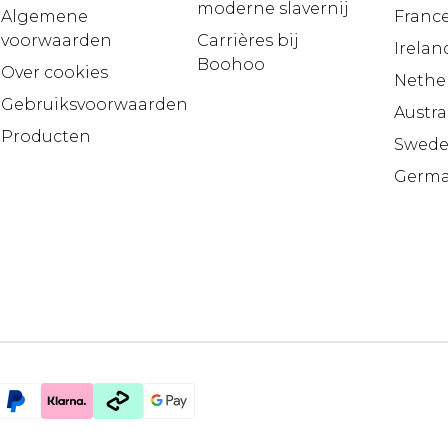
moderne slavernij
Algemene
Franc
voorwaarden
Carrières bij
Irelan
Boohoo
Over cookies
Nethe
Gebruiksvoorwaarden
Austra
Producten
Swed
Germ