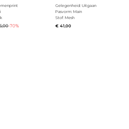
emenprint
Gelegenheid:
Uitgaan
i
Pasvorm:
Main
k
Stof:
Mesh
6,00
-70%
€ 41,00