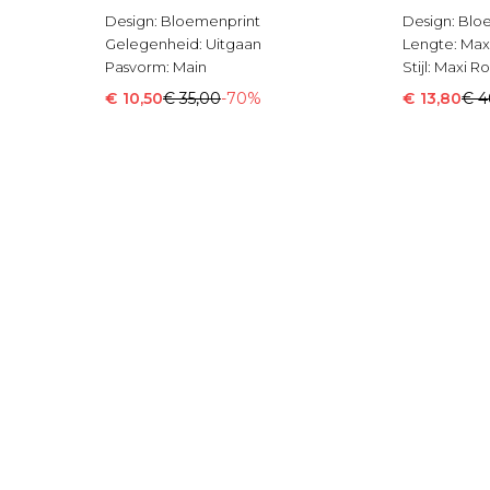
Design:
Bloemenprint
Design:
Blo
Gelegenheid:
Uitgaan
Lengte:
Max
Pasvorm:
Main
Stijl:
Maxi Ro
€ 10,50
€ 35,00
-70%
€ 13,80
€ 4