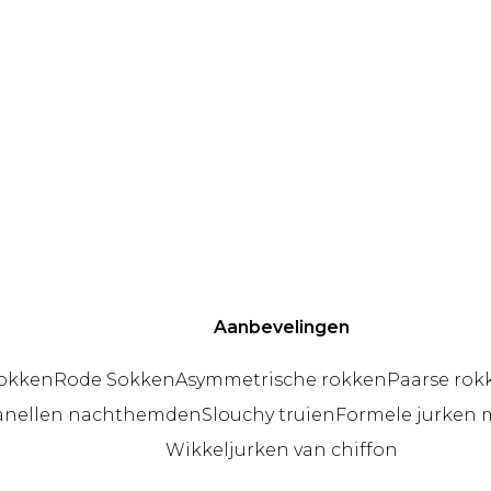
Aanbevelingen
sokken
Rode Sokken
Asymmetrische rokken
Paarse rok
anellen nachthemden
Slouchy truien
Formele jurken 
Wikkeljurken van chiffon