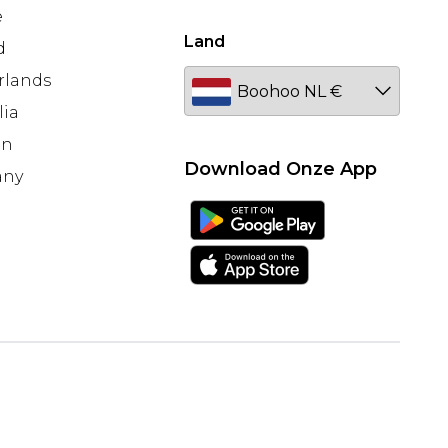
e
Land
d
rlands
lia
en
Download Onze App
any