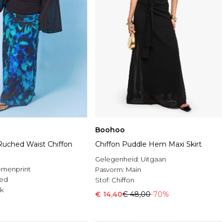
Boohoo
 Ruched Waist Chiffon
Chiffon Puddle Hem Maxi Skirt
Gelegenheid:
Uitgaan
emenprint
Pasvorm:
Main
ed
Stof:
Chiffon
k
€ 14,40
€ 48,00
-70%