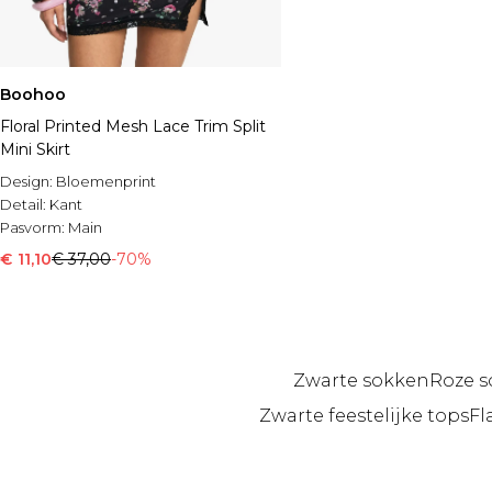
Boohoo
Floral Printed Mesh Lace Trim Split
Mini Skirt
Design:
Bloemenprint
Detail:
Kant
Pasvorm:
Main
€ 11,10
€ 37,00
-70%
Zwarte sokken
Roze 
Zwarte feestelijke tops
Fl