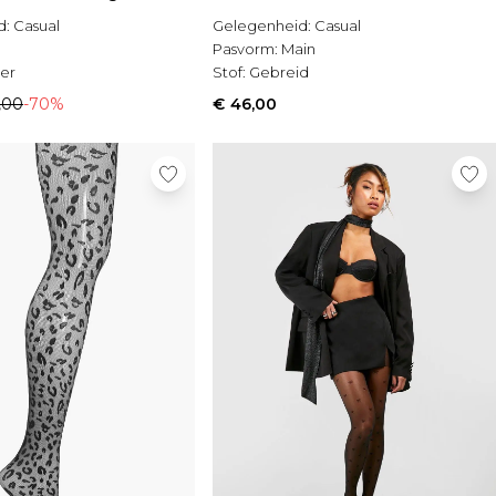
d:
Casual
Gelegenheid:
Casual
Pasvorm:
Main
ter
Stof:
Gebreid
,00
-70%
€ 46,00