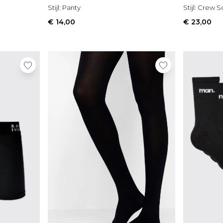
Stijl:
Panty
Stijl:
Crew S
€ 14,00
€ 23,00