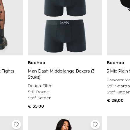
Boohoo
Boohoo
 Tights
Man Dash Middellange Boxers (3
5 Mix Plain
Stuks)
Pasvorm:
Ma
Design:
Effen
Stijl:
Sportso
Stijl:
Boxers
Stof:
Katoe
Stof:
Katoen
€ 28,00
€ 35,00