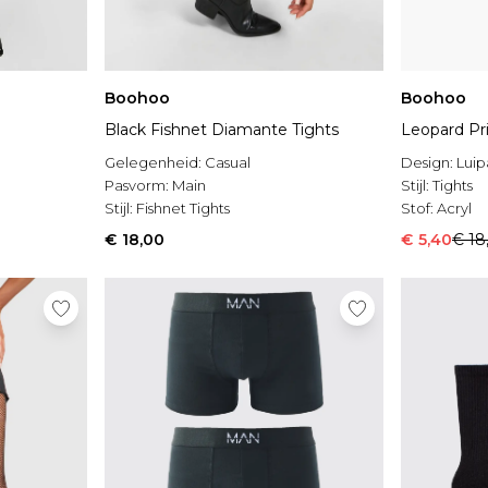
Boohoo
Boohoo
Black Fishnet Diamante Tights
Leopard Pri
Gelegenheid:
Casual
Design:
Luip
Pasvorm:
Main
Stijl:
Tights
Stijl:
Fishnet Tights
Stof:
Acryl
€ 18,00
€ 5,40
€ 18