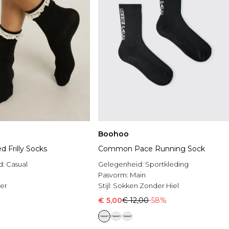
Boohoo
d Frilly Socks
Common Pace Running Sock
d:
Casual
Gelegenheid:
Sportkleding
Pasvorm:
Main
ter
Stijl:
Sokken Zonder Hiel
€ 5,00
€ 12,00
-58%