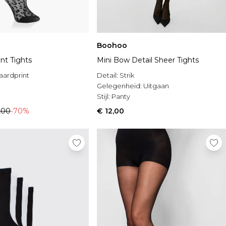
Boohoo
nt Tights
Mini Bow Detail Sheer Tights
aardprint
Detail:
Strik
Gelegenheid:
Uitgaan
Stijl:
Panty
,00
-70%
€ 12,00