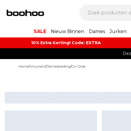
SALE
Nieuw Binnen
Dames
Jurken
10% Extra Korting! Code: EXTRA​
Dez
Home
/
Vrouwen
/
Dameskleding
/
Co-Ords