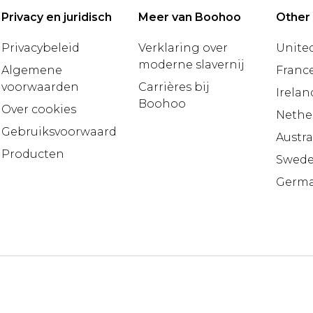
Privacy en juridisch
Meer van Boohoo
Other
Privacybeleid
Verklaring over
United
moderne slavernij
Algemene
Franc
voorwaarden
Carrières bij
Irelan
Boohoo
Over cookies
Nethe
Gebruiksvoorwaarden
Austra
Producten
Swed
Germ