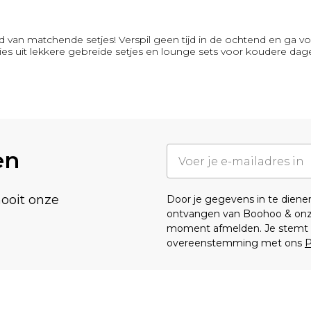
van matchende setjes! Verspil geen tijd in de ochtend en ga vo
s uit lekkere gebreide setjes en lounge sets voor koudere dag
en
nooit onze
Door je gegevens in te dien
ontvangen van Boohoo & on
moment afmelden. Je stemt o
overeenstemming met ons
P