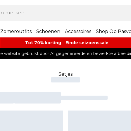
Zomeroutfits
Schoenen
Accessoires
Shop Op Pasv
Tot 70% korting – Einde seizoenssale
e website gebruikt door AI gegenereerde en bewerkte afbeeldi
Setjes