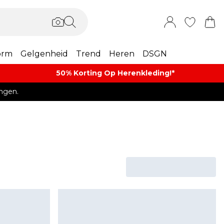
orm
Gelgenheid
Trend
Heren
DSGN
50% Korting Op Herenkleding​!*​
ngen.