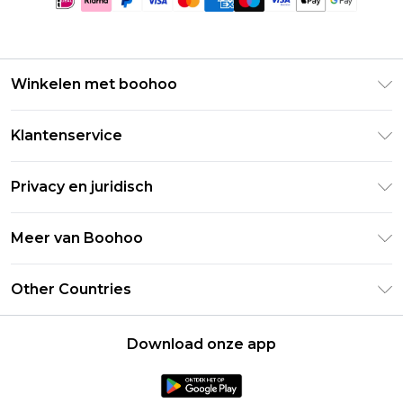
Winkelen met boohoo
Klarna
Klantenservice
Clearpay
Retourneer uw bestelling
Studentenkorting - Student Beans
Privacy en juridisch
Veelgestelde vragen
Studentenkorting - UNiDAYS
Privacybeleid
Leveringsinformatie
Meer van Boohoo
Boohoo App
Algemene voorwaarden
Retourinformatie
Maatgids
Verklaring over moderne slavernij
Over cookies
Other Countries
Neem contact met ons op
Carrières bij Boohoo
Gebruiksvoorwaarden
United States
Producten
Download onze app
France
Ireland