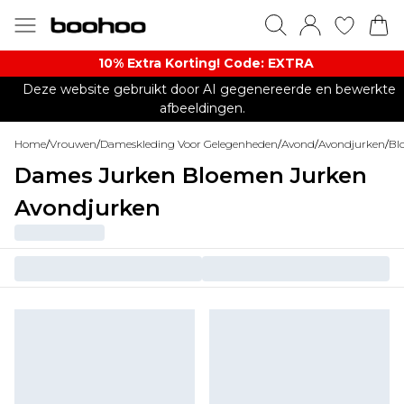
10% Extra Korting! Code: EXTRA​
Deze website gebruikt door AI gegenereerde en bewerkte
afbeeldingen.
Home
/
Vrouwen
/
Dameskleding Voor Gelegenheden
/
Avond
/
Avondjurken
/
Bl
Dames Jurken Bloemen Jurken
Avondjurken