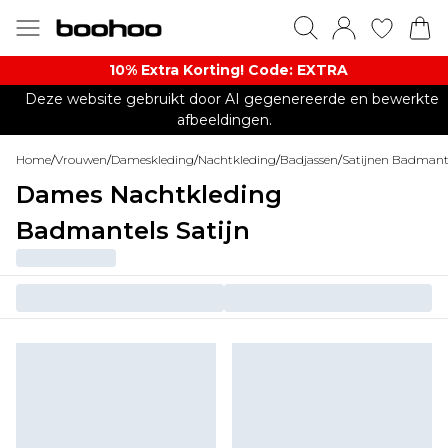
10% Extra Korting! Code: EXTRA​
Deze website gebruikt door AI gegenereerde en bewerkte
afbeeldingen.
Home
/
Vrouwen
/
Dameskleding
/
Nachtkleding
/
Badjassen
/
Satijnen Badmant
Dames Nachtkleding
Badmantels Satijn