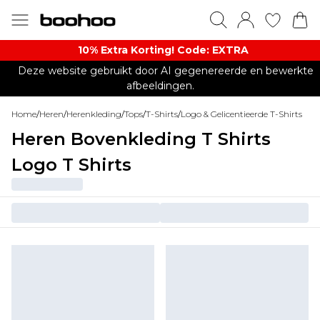
10% Extra Korting! Code: EXTRA​
Deze website gebruikt door AI gegenereerde en bewerkte
afbeeldingen.
Home
/
Heren
/
Herenkleding
/
Tops
/
T-Shirts
/
Logo & Gelicentieerde T-Shirts
Heren Bovenkleding T Shirts
Logo T Shirts