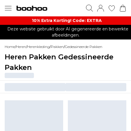
10% Extra Korting! Code: EXTRA​
Deze website gebruikt door AI gegenereerde en bewerkte
afbeeldingen.
Home
/
Heren
/
Herenkleding
/
Pakken
/
Gedessineerde Pakken
Heren Pakken Gedessineerde
Pakken