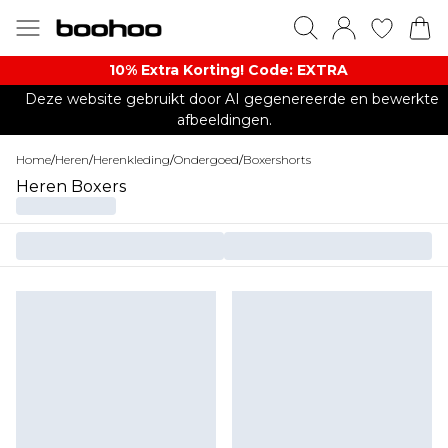
10% Extra Korting! Code: EXTRA​
Deze website gebruikt door AI gegenereerde en bewerkte
afbeeldingen.
Home
/
Heren
/
Herenkleding
/
Ondergoed
/
Boxershorts
Heren Boxers