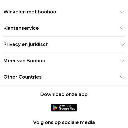
Winkelen met boohoo
Klarna
Klantenservice
Clearpay
Retourneer uw bestelling
Studentenkorting - Student Beans
Privacy en juridisch
Veelgestelde vragen
Studentenkorting - UNiDAYS
Privacybeleid
Leveringsinformatie
Meer van Boohoo
Boohoo App
Algemene voorwaarden
Retourinformatie
Maatgids
Verklaring over moderne slavernij
Over cookies
Other Countries
Neem contact met ons op
Carrières bij Boohoo
Gebruiksvoorwaarden
United States
Producten
Download onze app
France
Ireland
Netherlands
Volg ons op sociale media
Australia