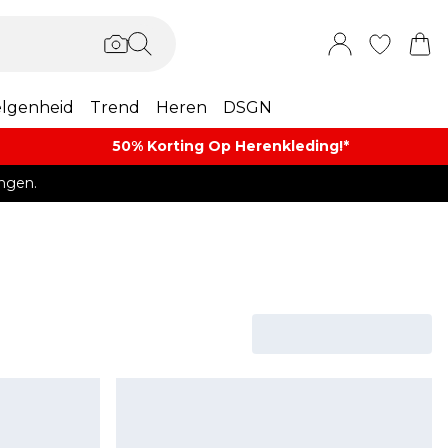
lgenheid
Trend
Heren
DSGN
50% Korting Op Herenkleding​!*​
ngen.