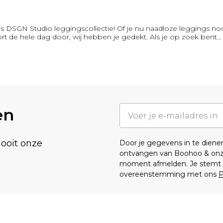
’s DSGN Studio leggingscollectie! Of je nu naadloze leggings n
t de hele dag door, wij hebben je gedekt. Als je op zoek bent
...
en
nooit onze
Door je gegevens in te dien
ontvangen van Boohoo & on
moment afmelden. Je stemt o
overeenstemming met ons
P