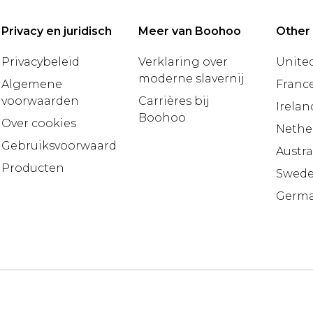
Privacy en juridisch
Meer van Boohoo
Other
Privacybeleid
Verklaring over
United
moderne slavernij
Algemene
Franc
voorwaarden
Carrières bij
Irelan
Boohoo
Over cookies
Nethe
Gebruiksvoorwaarden
Austra
Producten
Swed
Germ