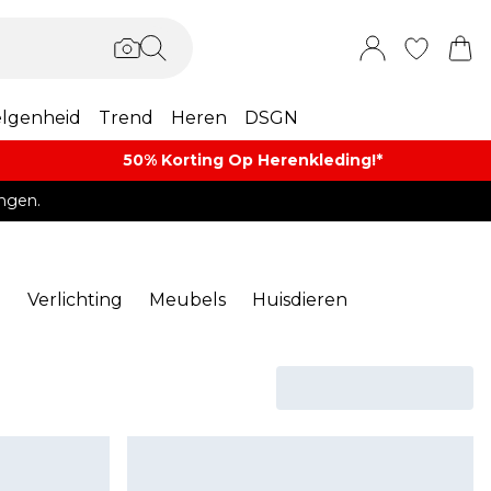
lgenheid
Trend
Heren
DSGN
50% Korting Op Herenkleding​!*​
ngen.
n
Verlichting
Meubels
Huisdieren