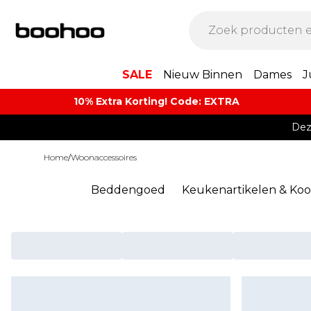
SALE
Nieuw Binnen
Dames
J
10% Extra Korting! Code: EXTRA​
Dez
Home
/
Woonaccessoires
Beddengoed
Keukenartikelen & Koo