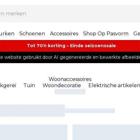
urken
Schoenen
Accessoires
Shop Op Pasvorm
Ge
Tot 70% korting – Einde seizoenssale
e website gebruikt door AI gegenereerde en bewerkte afbeeldi
Woonaccessoires
kgerei
Tuin
Woondecoratie
Elektrische artikele