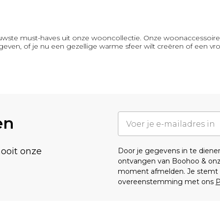
euwste must-haves uit onze wooncollectie. Onze woonaccessoire
e geven, of je nu een gezellige warme sfeer wilt creëren of een vr
en
nooit onze
Door je gegevens in te dien
ontvangen van Boohoo & on
moment afmelden. Je stemt o
overeenstemming met ons
P