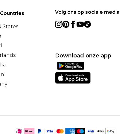
Volg ons op sociale media
 Countries
 States
e
d
rlands
Download onze app
lia
en
any