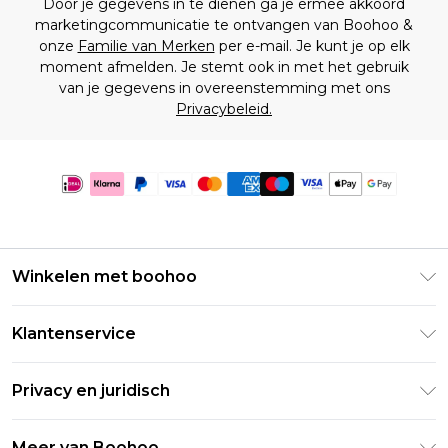
Door je gegevens in te dienen ga je ermee akkoord
marketingcommunicatie te ontvangen van Boohoo &
onze
Familie van Merken
per e-mail. Je kunt je op elk
moment afmelden. Je stemt ook in met het gebruik
van je gegevens in overeenstemming met ons
Privacybeleid.
Winkelen met boohoo
Klarna
Klantenservice
Clearpay
Retourneer uw bestelling
Studentenkorting - Student Beans
Privacy en juridisch
Veelgestelde vragen
Studentenkorting - UNiDAYS
Privacybeleid
Leveringsinformatie
Meer van Boohoo