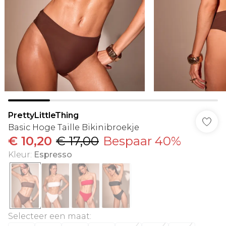
PrettyLittleThing
Basic Hoge Taille Bikinibroekje
€ 10,20
€ 17,00
Bespaar 40%
Kleur
:
Espresso
Selecteer een maat
: