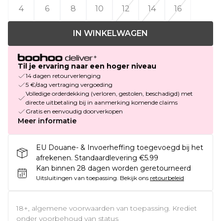
4
6
8
10
12
14
16
IN WINKELWAGEN
Til je ervaring naar een hoger niveau
14 dagen retourverlenging
5 €/dag vertraging vergoeding
Volledige orderdekking (verloren, gestolen, beschadigd) met
directe uitbetaling bij in aanmerking komende claims
Gratis en eenvoudig doorverkopen
Meer informatie
EU Douane- & Invoerheffing toegevoegd bij het
afrekenen. Standaardlevering €5.99
Kan binnen 28 dagen worden geretourneerd
Uitsluitingen van toepassing.
Bekijk ons
retourbeleid
18+, algemene voorwaarden van toepassing. Krediet
onder voorbehoud van status