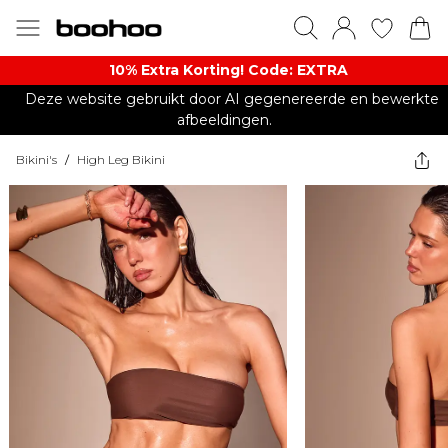
10% Extra Korting! Code: EXTRA​
Deze website gebruikt door AI gegenereerde en bewerkte
afbeeldingen.
Bikini's
/
High Leg Bikini