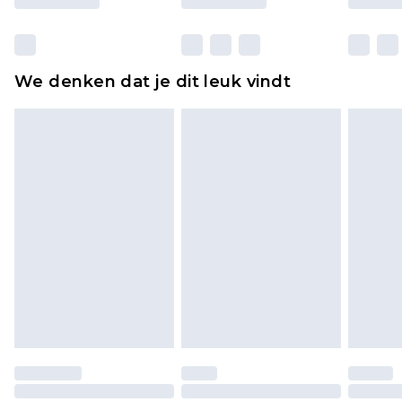
Huishoudelijke artikelen, zoals beddengoed,
matrassen, toppers en kussens, moeten
ongebruikt zijn en in de originele, ongeopende
We denken dat je dit leuk vindt
verpakking zitten. Dit heeft geen invloed op uw
wettelijke rechten.
Klik
hier
om ons volledige retourbeleid te
bekijken.