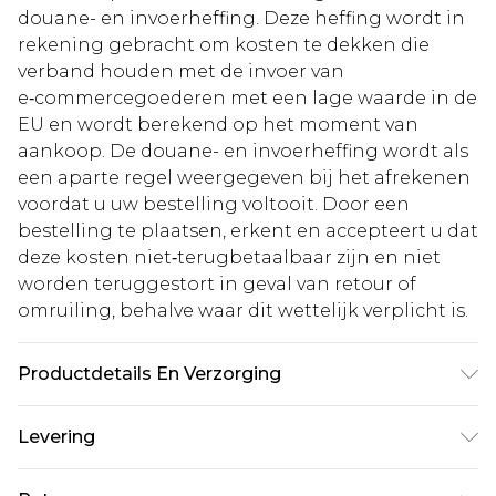
douane- en invoerheffing. Deze heffing wordt in
rekening gebracht om kosten te dekken die
verband houden met de invoer van
e‑commercegoederen met een lage waarde in de
EU en wordt berekend op het moment van
aankoop. De douane- en invoerheffing wordt als
een aparte regel weergegeven bij het afrekenen
voordat u uw bestelling voltooit. Door een
bestelling te plaatsen, erkent en accepteert u dat
deze kosten niet‑terugbetaalbaar zijn en niet
worden teruggestort in geval van retour of
omruiling, behalve waar dit wettelijk verplicht is.
Productdetails En Verzorging
80% polyamide, 20% elastaan Let op: door de
Levering
gebruikte stof kan de kleur afgeven.
Standaardlevering Nederland
€5.99