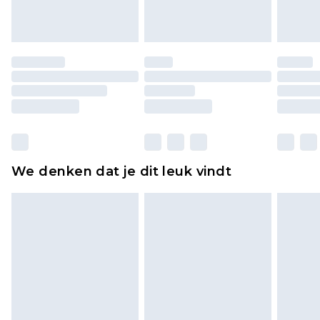
of is verbroken.
Schoenen en/of kledingstukken moeten
ongedragen en ongewassen zijn met de
originele labels eraan bevestigd. Schoenen
moeten ook binnenshuis worden gepast.
Huishoudelijke artikelen, zoals beddengoed,
matrassen, toppers en kussens, moeten
ongebruikt zijn en in de originele, ongeopende
We denken dat je dit leuk vindt
verpakking zitten. Dit heeft geen invloed op uw
wettelijke rechten.
Klik
hier
om ons volledige retourbeleid te
bekijken.