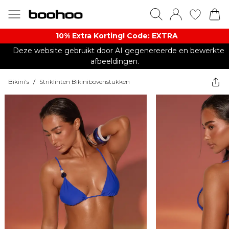
10% Extra Korting! Code: EXTRA​
Deze website gebruikt door AI gegenereerde en bewerkte
afbeeldingen.
Bikini's
/
Striklinten Bikinibovenstukken