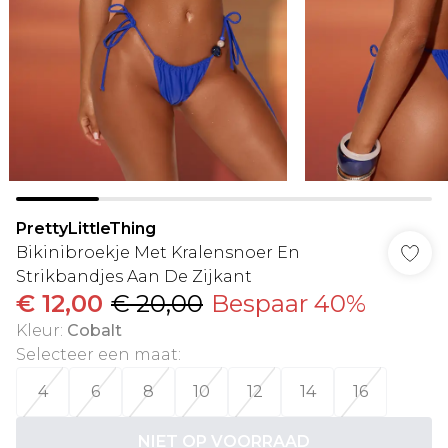
PrettyLittleThing
Bikinibroekje Met Kralensnoer En
Strikbandjes Aan De Zijkant
€ 12,00
€ 20,00
Bespaar 40%
Kleur
:
Cobalt
Selecteer een maat
:
4
6
8
10
12
14
16
NIET OP VOORRAAD