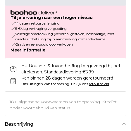
Til je ervaring naar een hoger niveau
14 dagen retourverlenging
5 €/dag vertraging vergoeding
Volledige orderdekking (verloren, gestolen, beschadigd) met
directe uitbetaling bij in aanmerking komende claims
Gratis en eenvoudig doorverkopen
Meer informatie
EU Douane- & Invoerheffing toegevoegd bij het
afrekenen. Standaardlevering €5.99
Kan binnen 28 dagen worden geretourneerd
Uitsluitingen van toepassing.
Bekijk ons
retourbeleid
18+, algemene voorwaarden van toepassing. Krediet
onder voorbehoud van status
Beschrijving