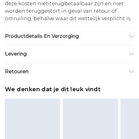
deze kosten niet‑terugbetaalbaar zijn en niet
worden teruggestort in geval van retour of
omruiling, behalve waar dit wettelijk verplicht is.
Productdetails En Verzorging
Base: 95% Cotton, 5% Elastane Machine wash.
Levering
Model wears size 10.
Standaardlevering Nederland
€5.99
Retouren
Tot 5 werkdagen
Is er iets niet helemaal in orde? U heeft 21 dagen
Expressdienst Nederland
€14.99
We denken dat je dit leuk vindt
vanaf de dag dat u het ontvangt om iets terug te
Tot 2 werkdagen
sturen.
Houd er rekening mee dat er een retourkosten
van €7 per pakket in mindering wordt gebracht
op uw terugbetalingsbedrag.
Let op, we kunnen geen restituties aanbieden