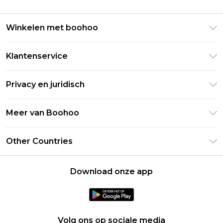
Winkelen met boohoo
Klarna
Klantenservice
Clearpay
Retourneer uw bestelling
Studentenkorting - Student Beans
Privacy en juridisch
Veelgestelde vragen
Studentenkorting - UNiDAYS
Privacybeleid
Leveringsinformatie
Meer van Boohoo
Boohoo App
Algemene voorwaarden
Retourinformatie
Maatgids
Verklaring over moderne slavernij
Over cookies
Other Countries
Neem contact met ons op
Carrières bij Boohoo
Gebruiksvoorwaarden
United States
Producten
Download onze app
France
Ireland
Netherlands
Volg ons op sociale media