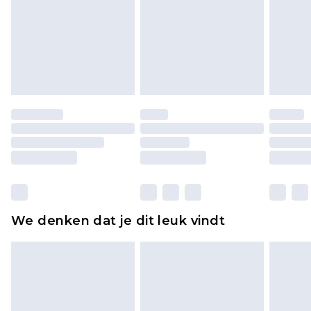
voor modieuze gezichtsmaskers, cosmetica,
piercingsieraden, seksspeeltjes, en badkleding of
lingerie als de hygiënezegel niet op zijn plaats zit
of is verbroken.
Schoenen en/of kledingstukken moeten
ongedragen en ongewassen zijn met de
originele labels eraan bevestigd. Schoenen
moeten ook binnenshuis worden gepast.
Huishoudelijke artikelen, zoals beddengoed,
matrassen, toppers en kussens, moeten
ongebruikt zijn en in de originele, ongeopende
We denken dat je dit leuk vindt
verpakking zitten. Dit heeft geen invloed op uw
wettelijke rechten.
Klik
hier
om ons volledige retourbeleid te
bekijken.