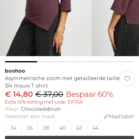
boohoo
Asymmetrische zoom met getailleerde taille
3/4 mouw T-shirt
€ 14,80
€ 37,00
Bespaar 60%
Extra 10% korting met code: EXTRA
Kleur
:
Chocoladebruin
Selecteer een maat
:
Maattabel
34
36
38
40
42
44