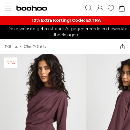
10% Extra Korting! Code: EXTRA​
Deze website gebruikt door AI gegenereerde en bewerkte
afbeeldingen.
T-Shirts
/
Effen T-Shirts
REA