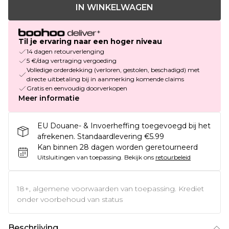
IN WINKELWAGEN
Til je ervaring naar een hoger niveau
14 dagen retourverlenging
5 €/dag vertraging vergoeding
Volledige orderdekking (verloren, gestolen, beschadigd) met
directe uitbetaling bij in aanmerking komende claims
Gratis en eenvoudig doorverkopen
Meer informatie
EU Douane- & Invoerheffing toegevoegd bij het
afrekenen. Standaardlevering €5.99
Kan binnen 28 dagen worden geretourneerd
Uitsluitingen van toepassing.
Bekijk ons
retourbeleid
18+, algemene voorwaarden van toepassing. Krediet
onder voorbehoud van status
Beschrijving