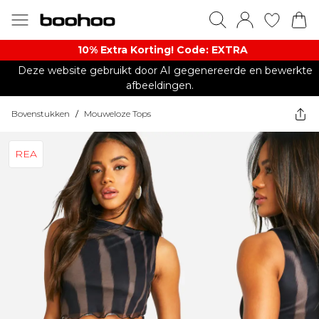
10% Extra Korting! Code: EXTRA​
Deze website gebruikt door AI gegenereerde en bewerkte
afbeeldingen.
Bovenstukken
/
Mouweloze Tops
REA