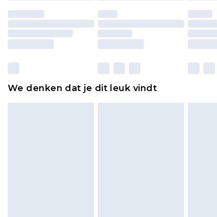
ongedragen en ongewassen zijn met de
originele labels eraan bevestigd. Schoenen
moeten ook binnenshuis worden gepast.
Huishoudelijke artikelen, zoals beddengoed,
matrassen, toppers en kussens, moeten
ongebruikt zijn en in de originele, ongeopende
We denken dat je dit leuk vindt
verpakking zitten. Dit heeft geen invloed op uw
wettelijke rechten.
Klik
hier
om ons volledige retourbeleid te
bekijken.