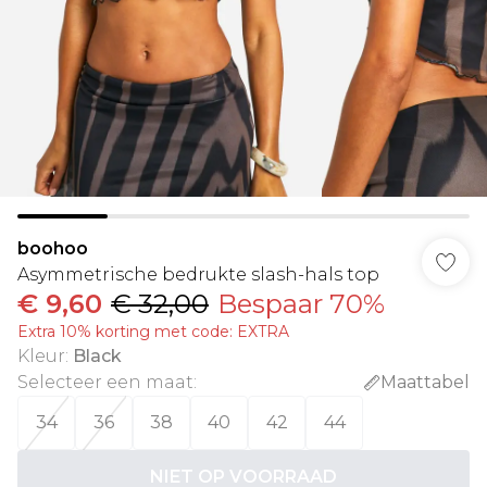
boohoo
Asymmetrische bedrukte slash-hals top
€ 9,60
€ 32,00
Bespaar 70%
Extra 10% korting met code: EXTRA
Kleur
:
Black
Selecteer een maat
:
Maattabel
34
36
38
40
42
44
NIET OP VOORRAAD