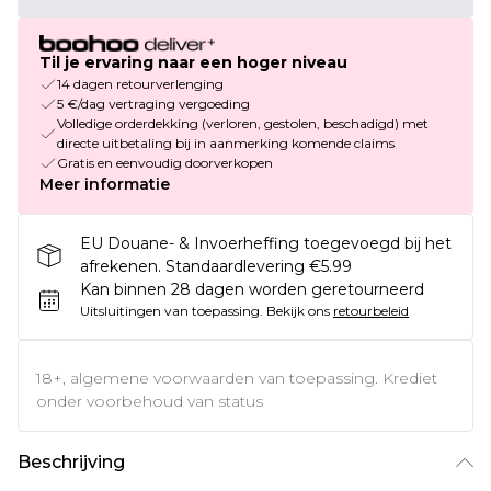
Til je ervaring naar een hoger niveau
14 dagen retourverlenging
5 €/dag vertraging vergoeding
Volledige orderdekking (verloren, gestolen, beschadigd) met
directe uitbetaling bij in aanmerking komende claims
Gratis en eenvoudig doorverkopen
Meer informatie
EU Douane- & Invoerheffing toegevoegd bij het
afrekenen. Standaardlevering €5.99
Kan binnen 28 dagen worden geretourneerd
Uitsluitingen van toepassing.
Bekijk ons
retourbeleid
18+, algemene voorwaarden van toepassing. Krediet
onder voorbehoud van status
Beschrijving