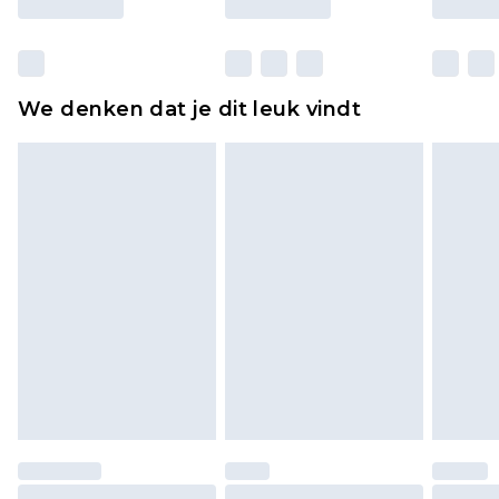
Huishoudelijke artikelen, zoals beddengoed,
matrassen, toppers en kussens, moeten
ongebruikt zijn en in de originele, ongeopende
We denken dat je dit leuk vindt
verpakking zitten. Dit heeft geen invloed op uw
wettelijke rechten.
Klik
hier
om ons volledige retourbeleid te
bekijken.