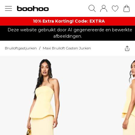
10% Extra Korting! Code: EXTRA​
Deze website gebruikt door AI gegenereerde en bewerkte
afbeeldingen.
Bruiloftgastjurken
/
Maxi Bruiloft Gasten Jurken