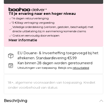
Til je ervaring naar een hoger niveau
14 dagen retourverlenging
5 €/dag vertraging vergoeding
Volledige orderdekking (verloren, gestolen, beschadigd) met
directe uitbetaling bij in aanmerking komende claims
Gratis en eenvoudig doorverkopen
Meer informatie
EU Douane- & Invoerheffing toegevoegd bij het
afrekenen. Standaardlevering €5.99
Kan binnen 28 dagen worden geretourneerd
Uitsluitingen van toepassing.
Bekijk ons
retourbeleid
18+, algemene voorwaarden van toepassing. Krediet
onder voorbehoud van status
Beschrijving