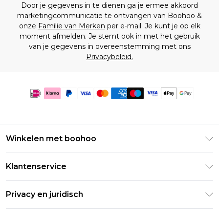
Door je gegevens in te dienen ga je ermee akkoord
marketingcommunicatie te ontvangen van Boohoo &
onze
Familie van Merken
per e-mail. Je kunt je op elk
moment afmelden. Je stemt ook in met het gebruik
van je gegevens in overeenstemming met ons
Privacybeleid.
Winkelen met boohoo
Klarna
Klantenservice
Clearpay
Retourneer uw bestelling
Studentenkorting - Student Beans
Privacy en juridisch
Veelgestelde vragen
Studentenkorting - UNiDAYS
Privacybeleid