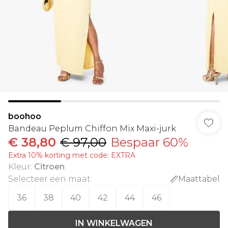
boohoo
Bandeau Peplum Chiffon Mix Maxi-jurk
€ 38,80
€ 97,00
Bespaar 60%
Extra 10% korting met code: EXTRA
Kleur
:
Citroen
Selecteer een maat
:
Maattabel
36
38
40
42
44
46
IN WINKELWAGEN