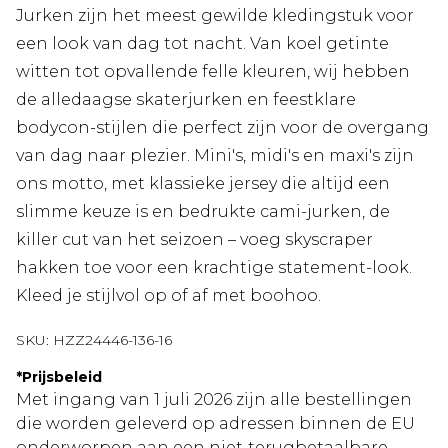
Jurken zijn het meest gewilde kledingstuk voor
een look van dag tot nacht. Van koel getinte
witten tot opvallende felle kleuren, wij hebben
de alledaagse skaterjurken en feestklare
bodycon-stijlen die perfect zijn voor de overgang
van dag naar plezier. Mini's, midi's en maxi's zijn
ons motto, met klassieke jersey die altijd een
slimme keuze is en bedrukte cami-jurken, de
killer cut van het seizoen – voeg skyscraper
hakken toe voor een krachtige statement-look.
Kleed je stijlvol op of af met boohoo.
SKU:
HZZ24446-136-16
*
Prijsbeleid
Met ingang van 1 juli 2026 zijn alle bestellingen
die worden geleverd op adressen binnen de EU
onderworpen aan een niet‑terugbetaalbare