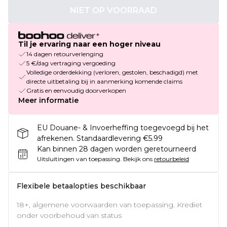
NIET OP VOORRAAD
Til je ervaring naar een hoger niveau
14 dagen retourverlenging
5 €/dag vertraging vergoeding
Volledige orderdekking (verloren, gestolen, beschadigd) met
directe uitbetaling bij in aanmerking komende claims
Gratis en eenvoudig doorverkopen
Meer informatie
EU Douane- & Invoerheffing toegevoegd bij het
afrekenen. Standaardlevering €5.99
Kan binnen 28 dagen worden geretourneerd
Uitsluitingen van toepassing.
Bekijk ons
retourbeleid
Flexibele betaalopties beschikbaar
18+, algemene voorwaarden van toepassing. Krediet
onder voorbehoud van status