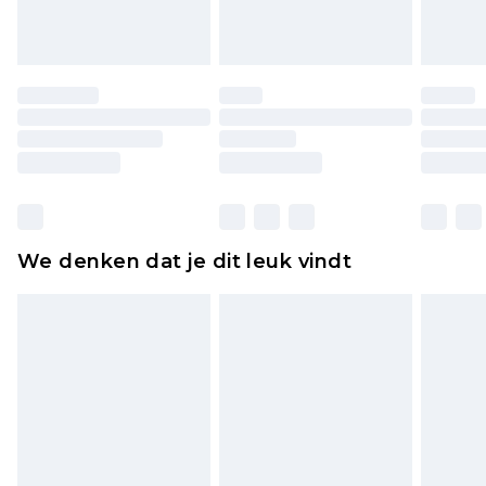
of is verbroken.
Schoenen en/of kledingstukken moeten
ongedragen en ongewassen zijn met de
originele labels eraan bevestigd. Schoenen
moeten ook binnenshuis worden gepast.
Huishoudelijke artikelen, zoals beddengoed,
matrassen, toppers en kussens, moeten
ongebruikt zijn en in de originele, ongeopende
We denken dat je dit leuk vindt
verpakking zitten. Dit heeft geen invloed op uw
wettelijke rechten.
Klik
hier
om ons volledige retourbeleid te
bekijken.