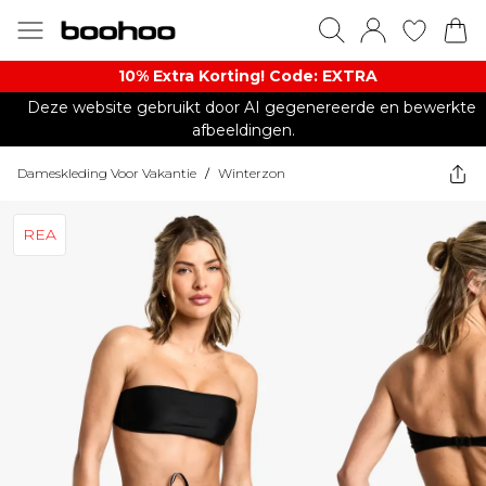
10% Extra Korting! Code: EXTRA​
Deze website gebruikt door AI gegenereerde en bewerkte
afbeeldingen.
Dameskleding Voor Vakantie
/
Winterzon
REA