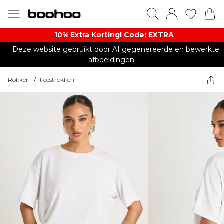
10% Extra Korting! Code: EXTRA​
Deze website gebruikt door AI gegenereerde en bewerkte
afbeeldingen.
Rokken
/
Feestrokken