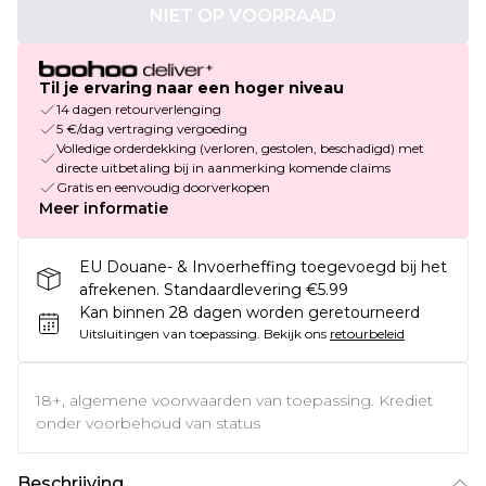
NIET OP VOORRAAD
Til je ervaring naar een hoger niveau
14 dagen retourverlenging
5 €/dag vertraging vergoeding
Volledige orderdekking (verloren, gestolen, beschadigd) met
directe uitbetaling bij in aanmerking komende claims
Gratis en eenvoudig doorverkopen
Meer informatie
EU Douane- & Invoerheffing toegevoegd bij het
afrekenen. Standaardlevering €5.99
Kan binnen 28 dagen worden geretourneerd
Uitsluitingen van toepassing.
Bekijk ons
retourbeleid
18+, algemene voorwaarden van toepassing. Krediet
onder voorbehoud van status
Beschrijving