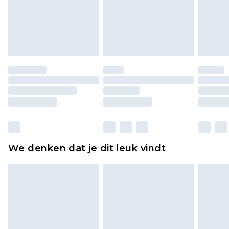
piercingsieraden, seksspeeltjes, en badkleding of
lingerie als de hygiënezegel niet op zijn plaats zit
of is verbroken.
Schoenen en/of kledingstukken moeten
ongedragen en ongewassen zijn met de
originele labels eraan bevestigd. Schoenen
moeten ook binnenshuis worden gepast.
Huishoudelijke artikelen, zoals beddengoed,
matrassen, toppers en kussens, moeten
ongebruikt zijn en in de originele, ongeopende
We denken dat je dit leuk vindt
verpakking zitten. Dit heeft geen invloed op uw
wettelijke rechten.
Klik
hier
om ons volledige retourbeleid te
bekijken.