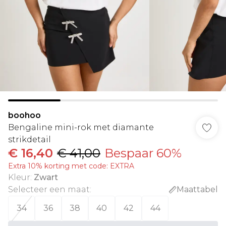
boohoo
Bengaline mini-rok met diamante
strikdetail
€ 16,40
€ 41,00
Bespaar 60%
Extra 10% korting met code: EXTRA
Kleur
:
Zwart
Selecteer een maat
:
Maattabel
34
36
38
40
42
44