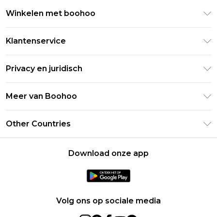
Winkelen met boohoo
Klarna
Klantenservice
Clearpay
Retourneer uw bestelling
Studentenkorting - Student Beans
Privacy en juridisch
Veelgestelde vragen
Studentenkorting - UNiDAYS
Privacybeleid
Leveringsinformatie
Meer van Boohoo
Boohoo App
Algemene voorwaarden
Retourinformatie
Maatgids
Verklaring over moderne slavernij
Over cookies
Other Countries
Neem contact met ons op
Carrières bij Boohoo
Gebruiksvoorwaarden
United States
Producten
Download onze app
France
Ireland
Netherlands
Volg ons op sociale media
Australia