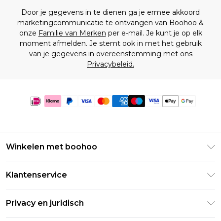
Door je gegevens in te dienen ga je ermee akkoord
marketingcommunicatie te ontvangen van Boohoo &
onze
Familie van Merken
per e-mail. Je kunt je op elk
moment afmelden. Je stemt ook in met het gebruik
van je gegevens in overeenstemming met ons
Privacybeleid.
Winkelen met boohoo
Klarna
Klantenservice
Clearpay
Retourneer uw bestelling
Studentenkorting - Student Beans
Privacy en juridisch
Veelgestelde vragen
Studentenkorting - UNiDAYS