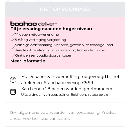
NIET OP VOORRAAD
Til je ervaring naar een hoger niveau
14 dagen retourverlenging
5 €/dag vertraging vergoeding
Volledige orderdekking (verloren, gestolen, beschadigd) met
directe uitbetaling bij in aanmerking komende claims
Gratis en eenvoudig doorverkopen
Meer informatie
EU Douane- & Invoerheffing toegevoegd bij het
afrekenen. Standaardlevering €5.99
Kan binnen 28 dagen worden geretourneerd
Uitsluitingen van toepassing.
Bekijk ons
retourbeleid
18+, algemene voorwaarden van toepassing. Krediet
onder voorbehoud van status