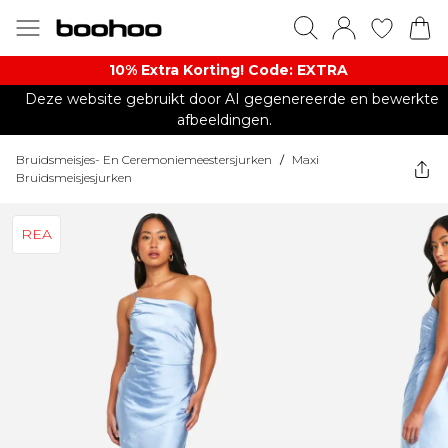
10% Extra Korting! Code: EXTRA​
Deze website gebruikt door AI gegenereerde en bewerkte
afbeeldingen.
Bruidsmeisjes- En Ceremoniemeestersjurken
/
Maxi
Bruidsmeisjesjurken
REA