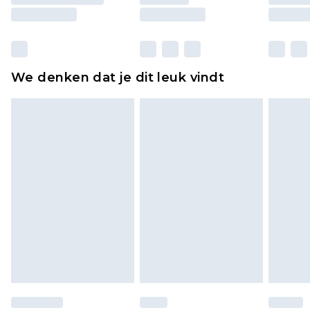
moeten ook binnenshuis worden gepast.
Huishoudelijke artikelen, zoals beddengoed,
matrassen, toppers en kussens, moeten
ongebruikt zijn en in de originele, ongeopende
We denken dat je dit leuk vindt
verpakking zitten. Dit heeft geen invloed op uw
wettelijke rechten.
Klik
hier
om ons volledige retourbeleid te
bekijken.