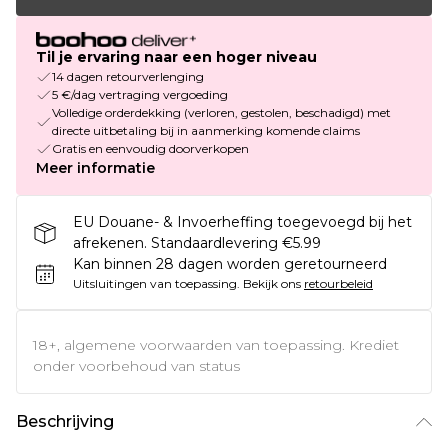
Til je ervaring naar een hoger niveau
14 dagen retourverlenging
5 €/dag vertraging vergoeding
Volledige orderdekking (verloren, gestolen, beschadigd) met
directe uitbetaling bij in aanmerking komende claims
Gratis en eenvoudig doorverkopen
Meer informatie
EU Douane- & Invoerheffing toegevoegd bij het
afrekenen. Standaardlevering €5.99
Kan binnen 28 dagen worden geretourneerd
Uitsluitingen van toepassing.
Bekijk ons
retourbeleid
18+, algemene voorwaarden van toepassing. Krediet
onder voorbehoud van status
Beschrijving