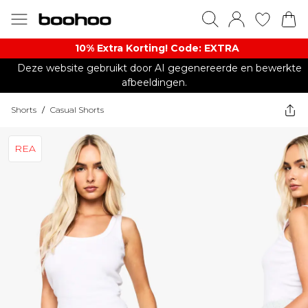
10% Extra Korting! Code: EXTRA​
Deze website gebruikt door AI gegenereerde en bewerkte
afbeeldingen.
Shorts
/
Casual Shorts
REA