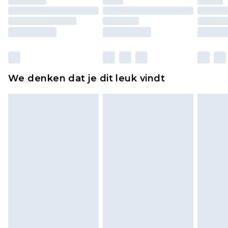
originele labels eraan bevestigd. Schoenen
moeten ook binnenshuis worden gepast.
Huishoudelijke artikelen, zoals beddengoed,
matrassen, toppers en kussens, moeten
ongebruikt zijn en in de originele, ongeopende
We denken dat je dit leuk vindt
verpakking zitten. Dit heeft geen invloed op uw
wettelijke rechten.
Klik
hier
om ons volledige retourbeleid te
bekijken.