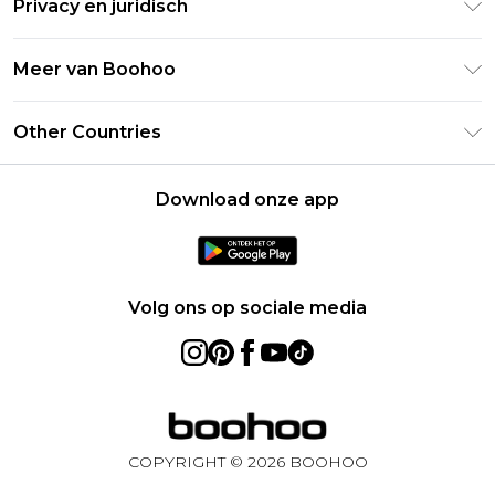
Privacy en juridisch
Veelgestelde vragen
Studentenkorting - UNiDAYS
Privacybeleid
Leveringsinformatie
Meer van Boohoo
Boohoo App
Algemene voorwaarden
Retourinformatie
Maatgids
Verklaring over moderne slavernij
Over cookies
Other Countries
Neem contact met ons op
Carrières bij Boohoo
Gebruiksvoorwaarden
United States
Producten
Download onze app
France
Ireland
Netherlands
Volg ons op sociale media
Australia
Sweden
Germany
COPYRIGHT ©
2026
BOOHOO