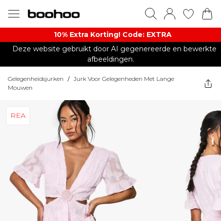
10% Extra Korting! Code: EXTRA​
Deze website gebruikt door AI gegenereerde en bewerkte
afbeeldingen.
Gelegenheidsjurken
/
Jurk Voor Gelegenheden Met Lange
Mouwen
REA