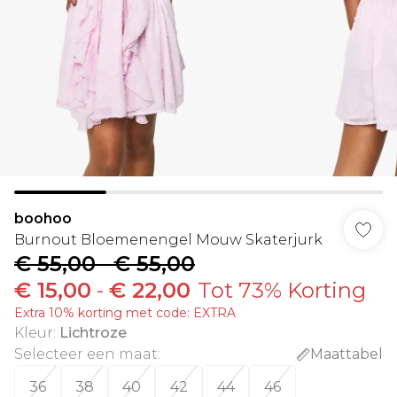
boohoo
Burnout Bloemenengel Mouw Skaterjurk
€ 55,00
-
€ 55,00
€ 15,00
-
€ 22,00
Tot 73% Korting
Extra 10% korting met code: EXTRA
Kleur
:
Lichtroze
Selecteer een maat
:
Maattabel
36
38
40
42
44
46