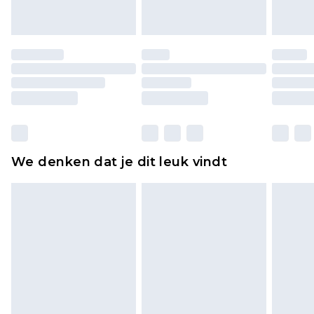
of is verbroken.
Schoenen en/of kledingstukken moeten
ongedragen en ongewassen zijn met de
originele labels eraan bevestigd. Schoenen
moeten ook binnenshuis worden gepast.
Huishoudelijke artikelen, zoals beddengoed,
matrassen, toppers en kussens, moeten
ongebruikt zijn en in de originele, ongeopende
We denken dat je dit leuk vindt
verpakking zitten. Dit heeft geen invloed op uw
wettelijke rechten.
Klik
hier
om ons volledige retourbeleid te
bekijken.