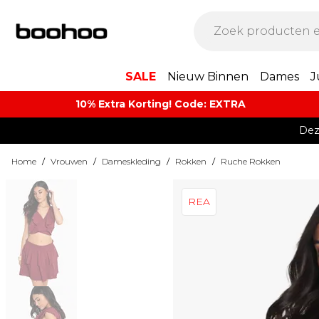
SALE
Nieuw Binnen
Dames
J
10% Extra Korting! Code: EXTRA​
Dez
Home
/
Vrouwen
/
Dameskleding
/
Rokken
/
Ruche Rokken
REA