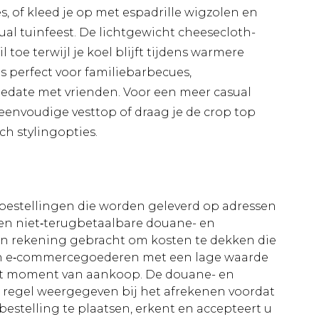
, of kleed je op met espadrille wigzolen en
al tuinfeest. De lichtgewicht cheesecloth-
 toe terwijl je koel blijft tijdens warmere
s perfect voor familiebarbecues,
fiedate met vrienden. Voor een meer casual
eenvoudige vesttop of draag je de crop top
h stylingopties.
le bestellingen die worden geleverd op adressen
n niet‑terugbetaalbare douane- en
 in rekening gebracht om kosten te dekken die
an e‑commercegoederen met een lage waarde
et moment van aankoop. De douane- en
e regel weergegeven bij het afrekenen voordat
bestelling te plaatsen, erkent en accepteert u