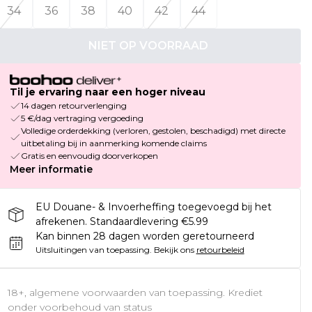
34
36
38
40
42
44
NIET OP VOORRAAD
Til je ervaring naar een hoger niveau
14 dagen retourverlenging
5 €/dag vertraging vergoeding
Volledige orderdekking (verloren, gestolen, beschadigd) met directe
uitbetaling bij in aanmerking komende claims
Gratis en eenvoudig doorverkopen
Meer informatie
EU Douane- & Invoerheffing toegevoegd bij het
afrekenen. Standaardlevering €5.99
Kan binnen 28 dagen worden geretourneerd
Uitsluitingen van toepassing.
Bekijk ons
retourbeleid
18+, algemene voorwaarden van toepassing. Krediet
onder voorbehoud van status