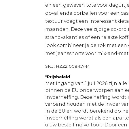
en een geweven tote voor daguitjes
opvallende oorbellen voor een casu
textuur voegt een interessant detail
maanden. Deze veelzijdige co-ord i
strandvakanties of een relaxte kof
look combineer je de rok met een 
met jeansshorts voor mix-and-matc
SKU:
HZZ21008-157-14
*
Prijsbeleid
Met ingang van 1 juli 2026 zijn al
binnen de EU onderworpen aan ee
invoerheffing. Deze heffing wordt
verband houden met de invoer v
in de EU en wordt berekend op h
invoerheffing wordt als een apart
u uw bestelling voltooit. Door een 