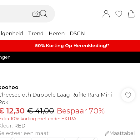
lgenheid
Trend
Heren
DSGN
50% Korting Op Herenkleding​!*​
ngen.
boohoo
Cheesecloth Dubbele Laag Ruffle Rara Mini
Rok
€ 12,30
€ 41,00
Bespaar 70%
Extra 10% korting met code: EXTRA
Kleur
:
RED
Selecteer een maat
:
Maattabel