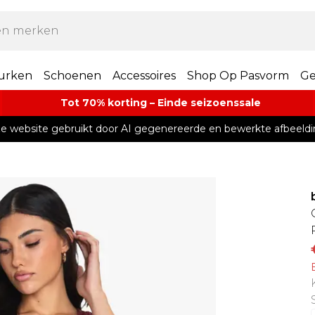
urken
Schoenen
Accessoires
Shop Op Pasvorm
Ge
Tot 70% korting – Einde seizoenssale
e website gebruikt door AI gegenereerde en bewerkte afbeeldi