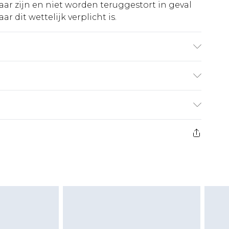
ar zijn en niet worden teruggestort in geval
r dit wettelijk verplicht is.
e kleuren. Model draagt UK maat 10
€5.99
 heeft 21 dagen vanaf de dag dat u het ontvangt
€14.99
retourkosten van €7 per pakket in mindering
ingsbedrag.
es aanbieden voor modieuze gezichtsmaskers,
eeltjes, en badkleding of lingerie als de
 of is verbroken.
moeten ongedragen en ongewassen zijn met