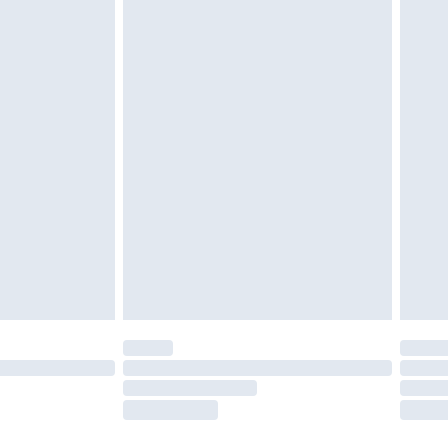
igd. Schoenen moeten ook binnenshuis worden
 zoals beddengoed, matrassen, toppers en
en in de originele, ongeopende verpakking
w wettelijke rechten.
leid te bekijken.