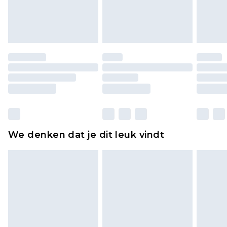
lingerie als de hygiënezegel niet op zijn plaats zit
of is verbroken.
Schoenen en/of kledingstukken moeten
ongedragen en ongewassen zijn met de
originele labels eraan bevestigd. Schoenen
moeten ook binnenshuis worden gepast.
Huishoudelijke artikelen, zoals beddengoed,
matrassen, toppers en kussens, moeten
ongebruikt zijn en in de originele, ongeopende
We denken dat je dit leuk vindt
verpakking zitten. Dit heeft geen invloed op uw
wettelijke rechten.
Klik
hier
om ons volledige retourbeleid te
bekijken.