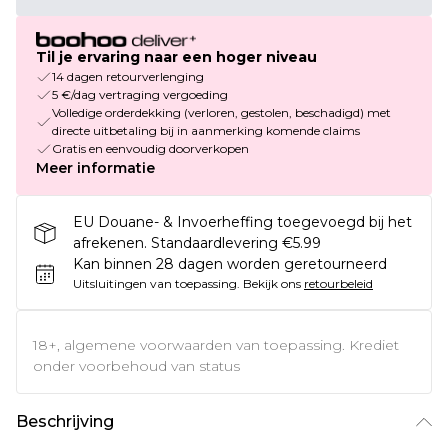
Til je ervaring naar een hoger niveau
14 dagen retourverlenging
5 €/dag vertraging vergoeding
Volledige orderdekking (verloren, gestolen, beschadigd) met
directe uitbetaling bij in aanmerking komende claims
Gratis en eenvoudig doorverkopen
Meer informatie
EU Douane- & Invoerheffing toegevoegd bij het
afrekenen. Standaardlevering €5.99
Kan binnen 28 dagen worden geretourneerd
Uitsluitingen van toepassing.
Bekijk ons
retourbeleid
18+, algemene voorwaarden van toepassing. Krediet
onder voorbehoud van status
Beschrijving