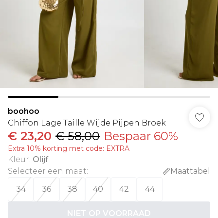
boohoo
Chiffon Lage Taille Wijde Pijpen Broek
€ 23,20
€ 58,00
Bespaar 60%
Extra 10% korting met code: EXTRA
Kleur
:
Olijf
Selecteer een maat
:
Maattabel
34
36
38
40
42
44
NIET OP VOORRAAD