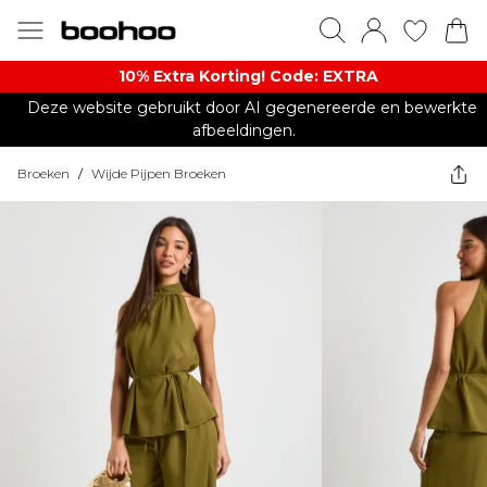
10% Extra Korting! Code: EXTRA​
Deze website gebruikt door AI gegenereerde en bewerkte
afbeeldingen.
Broeken
/
Wijde Pijpen Broeken