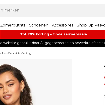
Zomeroutfits
Schoenen
Accessoires
Shop Op Pasv
Tot 70% korting – Einde seizoenssale
e website gebruikt door AI gegenereerde en bewerkte afbeeldi
loze Gebreide Kleding