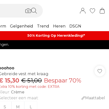
orm
Gelgenheid
Trend
Heren
DSGN
50% Korting Op Herenkleding​!*​
ngen.
boohoo
Gebreide vest met kraag
€ 15,30
€ 51,00
Bespaar 70%
Extra 10% korting met code: EXTRA
Kleur
:
Crème
Selecteer een maat
:
Maattabel
S
M
L