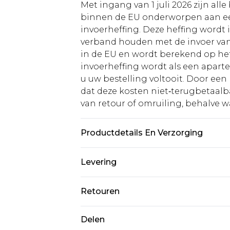
Met ingang van 1 juli 2026 zijn al
binnen de EU onderworpen aan ee
invoerheffing. Deze heffing wordt
verband houden met de invoer v
in de EU en wordt berekend op h
invoerheffing wordt als een apart
u uw bestelling voltooit. Door een 
dat deze kosten niet‑terugbetaalba
van retour of omruiling, behalve waa
Productdetails En Verzorging
90% polyester, 10% polyamide. Ma
Levering
Standaardlevering Nederland
Retouren
Tot 5 werkdagen
Is er iets niet helemaal in orde? U
Delen
Expressdienst Nederland
om iets terug te sturen.