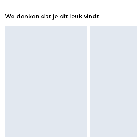
Tot 2 werkdagen
Houd er rekening mee dat er een 
wordt gebracht op uw terugbetal
We denken dat je dit leuk vindt
Let op, we kunnen geen restituti
cosmetica, piercingsieraden, sekssp
hygiënezegel niet op zijn plaats zit
Schoenen en/of kledingstukken 
de originele labels eraan bevest
gepast. Huishoudelijke artikelen,
kussens, moeten ongebruikt zijn 
zitten. Dit heeft geen invloed op u
Klik
hier
om ons volledige retourbe