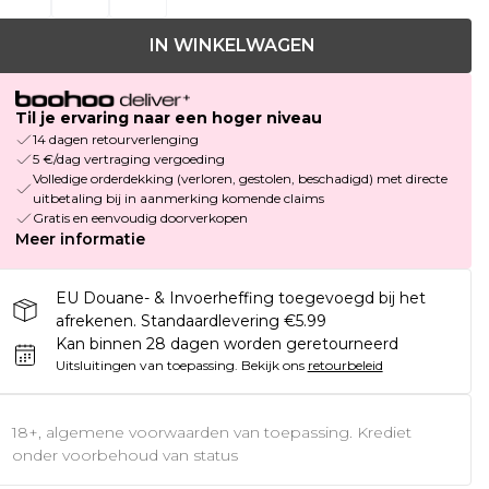
IN WINKELWAGEN
Til je ervaring naar een hoger niveau
14 dagen retourverlenging
5 €/dag vertraging vergoeding
Volledige orderdekking (verloren, gestolen, beschadigd) met directe
uitbetaling bij in aanmerking komende claims
Gratis en eenvoudig doorverkopen
Meer informatie
EU Douane- & Invoerheffing toegevoegd bij het
afrekenen. Standaardlevering €5.99
Kan binnen 28 dagen worden geretourneerd
Uitsluitingen van toepassing.
Bekijk ons
retourbeleid
18+, algemene voorwaarden van toepassing. Krediet
onder voorbehoud van status