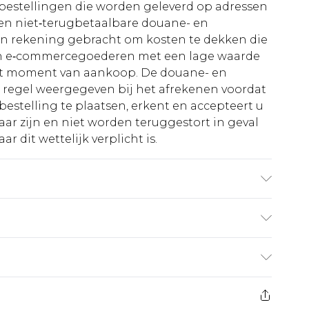
le bestellingen die worden geleverd op adressen
n niet‑terugbetaalbare douane- en
 in rekening gebracht om kosten te dekken die
an e‑commercegoederen met een lage waarde
et moment van aankoop. De douane- en
e regel weergegeven bij het afrekenen voordat
bestelling te plaatsen, erkent en accepteert u
ar zijn en niet worden teruggestort in geval
r dit wettelijk verplicht is.
chinewas. Model draagt maat M
€5.99
 heeft 21 dagen vanaf de dag dat u het ontvangt
€14.99