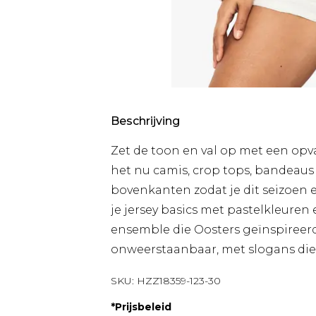
Beschrijving
Zet de toon en val op met een opval
het nu camis, crop tops, bandeaus 
bovenkanten zodat je dit seizoen 
je jersey basics met pastelkleure
ensemble die Oosters geïnspireerde 
onweerstaanbaar, met slogans die
SKU:
HZZ18359-123-30
*
Prijsbeleid