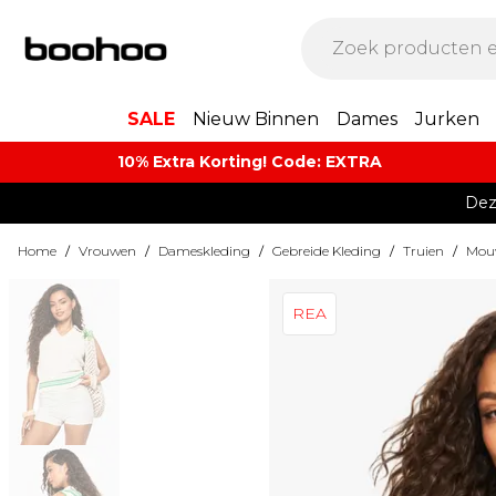
SALE
Nieuw Binnen
Dames
Jurken
10% Extra Korting! Code: EXTRA​
Dez
Home
/
Vrouwen
/
Dameskleding
/
Gebreide Kleding
/
Truien
/
Mouw
REA