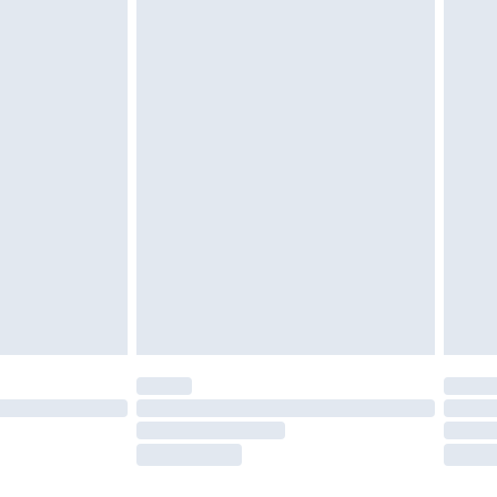
igd. Schoenen moeten ook binnenshuis worden
 zoals beddengoed, matrassen, toppers en
en in de originele, ongeopende verpakking
w wettelijke rechten.
leid te bekijken.