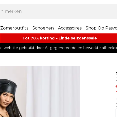
Zomeroutfits
Schoenen
Accessoires
Shop Op Pasv
Tot 70% korting – Einde seizoenssale
e website gebruikt door AI gegenereerde en bewerkte afbeeldi