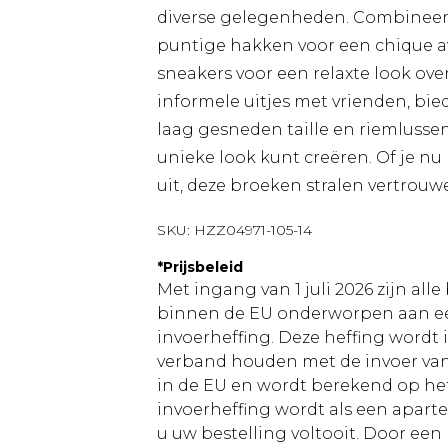
diverse gelegenheden. Combineer 
puntige hakken voor een chique avo
sneakers voor een relaxte look ove
informele uitjes met vrienden, bie
laag gesneden taille en riemlusse
unieke look kunt creëren. Of je nu
uit, deze broeken stralen vertrou
SKU:
HZZ04971-105-14
*
Prijsbeleid
Met ingang van 1 juli 2026 zijn al
binnen de EU onderworpen aan ee
invoerheffing. Deze heffing wordt
verband houden met de invoer v
in de EU en wordt berekend op h
invoerheffing wordt als een apart
u uw bestelling voltooit. Door een 