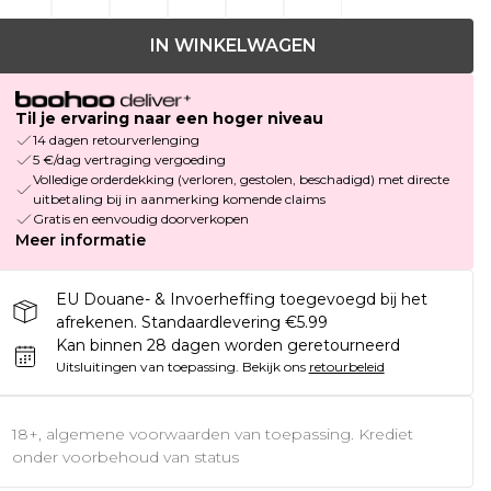
IN WINKELWAGEN
Til je ervaring naar een hoger niveau
14 dagen retourverlenging
5 €/dag vertraging vergoeding
Volledige orderdekking (verloren, gestolen, beschadigd) met directe
uitbetaling bij in aanmerking komende claims
Gratis en eenvoudig doorverkopen
Meer informatie
EU Douane- & Invoerheffing toegevoegd bij het
afrekenen. Standaardlevering €5.99
Kan binnen 28 dagen worden geretourneerd
Uitsluitingen van toepassing.
Bekijk ons
retourbeleid
18+, algemene voorwaarden van toepassing. Krediet
onder voorbehoud van status