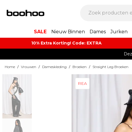
SALE
Nieuw Binnen
Dames
Jurken
10% Extra Korting! Code: EXTRA​
Dez
Home
/
Vrouwen
/
Dameskleding
/
Broeken
/
Straight Leg Broeken
REA