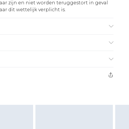
ar zijn en niet worden teruggestort in geval
r dit wettelijk verplicht is.
bare kleuren. Model draagt UK maat 10
€5.99
 heeft 21 dagen vanaf de dag dat u het ontvangt
€14.99
retourkosten van €7 per pakket in mindering
ingsbedrag.
es aanbieden voor modieuze gezichtsmaskers,
eeltjes, en badkleding of lingerie als de
 of is verbroken.
moeten ongedragen en ongewassen zijn met