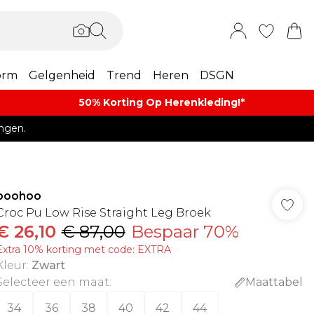
orm
Gelgenheid
Trend
Heren
DSGN
50% Korting Op Herenkleding​!*​
ngen.
boohoo
Croc Pu Low Rise Straight Leg Broek
€ 26,10
€ 87,00
Bespaar 70%
Extra 10% korting met code: EXTRA
Kleur
:
Zwart
Selecteer een maat
:
Maattabel
34
36
38
40
42
44