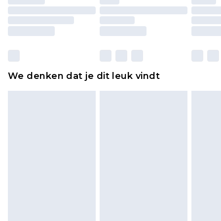
originele labels eraan bevestigd. Schoenen
moeten ook binnenshuis worden gepast.
Huishoudelijke artikelen, zoals beddengoed,
matrassen, toppers en kussens, moeten
ongebruikt zijn en in de originele, ongeopende
We denken dat je dit leuk vindt
verpakking zitten. Dit heeft geen invloed op uw
wettelijke rechten.
Klik
hier
om ons volledige retourbeleid te
bekijken.