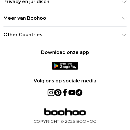
Privacy en juridisch
Veelgestelde vragen
Studentenkorting - UNiDAYS
Privacybeleid
Leveringsinformatie
Meer van Boohoo
Boohoo App
Algemene voorwaarden
Retourinformatie
Maatgids
Verklaring over moderne slavernij
Over cookies
Other Countries
Neem contact met ons op
Carrières bij Boohoo
Gebruiksvoorwaarden
United States
Producten
Download onze app
France
Ireland
Netherlands
Volg ons op sociale media
Australia
Sweden
Germany
COPYRIGHT ©
2026
BOOHOO