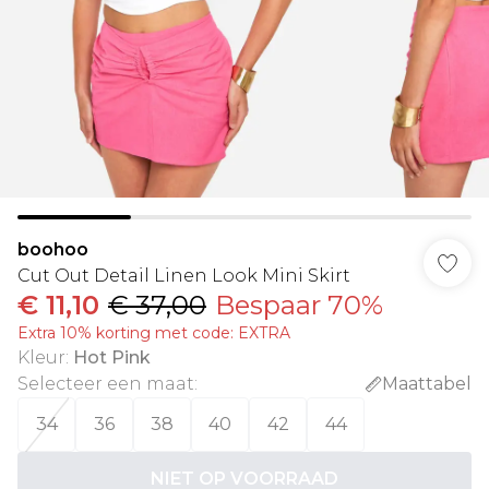
boohoo
Cut Out Detail Linen Look Mini Skirt
€ 11,10
€ 37,00
Bespaar 70%
Extra 10% korting met code: EXTRA
Kleur
:
Hot Pink
Selecteer een maat
:
Maattabel
34
36
38
40
42
44
NIET OP VOORRAAD