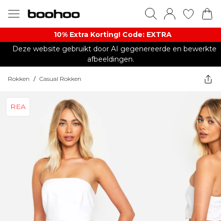
10% Extra Korting! Code: EXTRA​
Deze website gebruikt door AI gegenereerde en bewerkte
afbeeldingen.
Rokken
/
Casual Rokken
REA