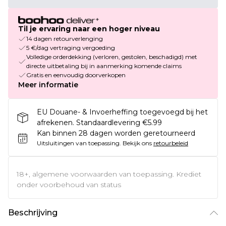
Til je ervaring naar een hoger niveau
14 dagen retourverlenging
5 €/dag vertraging vergoeding
Volledige orderdekking (verloren, gestolen, beschadigd) met
directe uitbetaling bij in aanmerking komende claims
Gratis en eenvoudig doorverkopen
Meer informatie
EU Douane- & Invoerheffing toegevoegd bij het
afrekenen. Standaardlevering €5.99
Kan binnen 28 dagen worden geretourneerd
Uitsluitingen van toepassing.
Bekijk ons
retourbeleid
18+, algemene voorwaarden van toepassing. Krediet
onder voorbehoud van status
Beschrijving