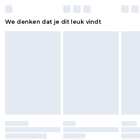
matrassen, toppers en kussens, moeten
ongebruikt zijn en in de originele, ongeopende
We denken dat je dit leuk vindt
verpakking zitten. Dit heeft geen invloed op uw
wettelijke rechten.
Klik
hier
om ons volledige retourbeleid te
bekijken.