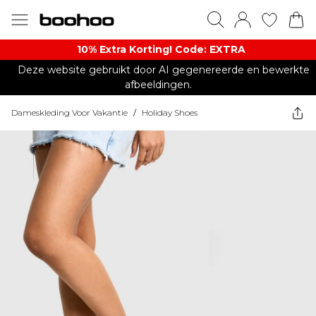
10% Extra Korting! Code: EXTRA​
Deze website gebruikt door AI gegenereerde en bewerkte
afbeeldingen.
Dameskleding Voor Vakantie
/
Holiday Shoes