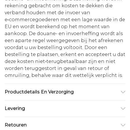
rekening gebracht om kosten te dekken die
verband houden met de invoer van
e‑commercegoederen met een lage waarde in de
EU en wordt berekend op het moment van
aankoop. De douane- en invoerheffing wordt als
een aparte regel weergegeven bij het afrekenen
voordat u uw bestelling voltooit. Door een
bestelling te plaatsen, erkent en accepteert u dat
deze kosten niet‑terugbetaalbaar zijn en niet
worden teruggestort in geval van retour of
omruiling, behalve waar dit wettelijk verplicht is.
Productdetails En Verzorging
Zool: 100% thermoplastisch polyurethaan,
Levering
Bovenkant: 100% polyurethaan, Binnenkant:
100% polyurethaan.
Standaardlevering Nederland
€5.99
Retouren
Tot 5 werkdagen