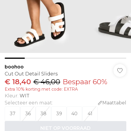
boohoo
Cut Out Detail Sliders
€ 18,40
€ 46,00
Bespaar 60%
Extra 10% korting met code: EXTRA
Kleur
:
WIT
Selecteer een maat
:
Maattabel
37
36
38
39
40
41
NIET OP VOORRAAD