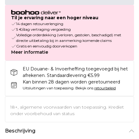
Til je ervaring naar een hoger niveau
14 dagen retourverlenging
5 €/dag vertraging vergoeding
Volledige orderdekking (verloren, gestolen, beschadigd) met
directe uitbetaling bij in aanmerking komende claims
Gratis en eenvoudig doorverkopen
Meer informatie
EU Douane- & Invoerheffing toegevoegd bij het
afrekenen. Standaardlevering €5.99
Kan binnen 28 dagen worden geretourneerd
Uitsluitingen van toepassing.
Bekijk ons
retourbeleid
18+, algemene voorwaarden van toepassing. Krediet
onder voorbehoud van status
Beschrijving