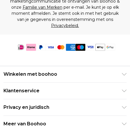
marketingcommunicatie te ontvangen van Boohoo &
onze
Familie van Merken
per e-mail. Je kunt je op elk
moment afmelden. Je stemt ook in met het gebruik
van je gegevens in overeenstemming met ons
Privacybeleid.
Winkelen met boohoo
Klarna
Klantenservice
Clearpay
Retourneer uw bestelling
Studentenkorting - Student Beans
Privacy en juridisch
Veelgestelde vragen
Studentenkorting - UNiDAYS
Privacybeleid
Leveringsinformatie
Meer van Boohoo
Boohoo App
Algemene voorwaarden