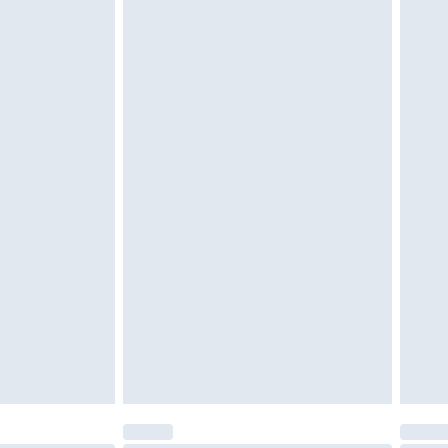
eeltjes, en badkleding of lingerie als de
 of is verbroken.
moeten ongedragen en ongewassen zijn met
igd. Schoenen moeten ook binnenshuis worden
 zoals beddengoed, matrassen, toppers en
en in de originele, ongeopende verpakking
w wettelijke rechten.
leid te bekijken.