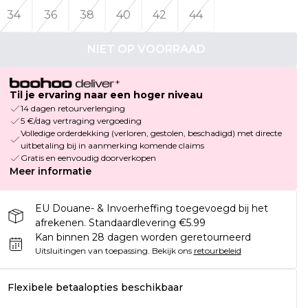
34
36
38
40
42
44
NIET OP VOORRAAD
Til je ervaring naar een hoger niveau
14 dagen retourverlenging
5 €/dag vertraging vergoeding
Volledige orderdekking (verloren, gestolen, beschadigd) met directe
uitbetaling bij in aanmerking komende claims
Gratis en eenvoudig doorverkopen
Meer informatie
EU Douane- & Invoerheffing toegevoegd bij het
afrekenen. Standaardlevering €5.99
Kan binnen 28 dagen worden geretourneerd
Uitsluitingen van toepassing.
Bekijk ons
retourbeleid
Flexibele betaalopties beschikbaar