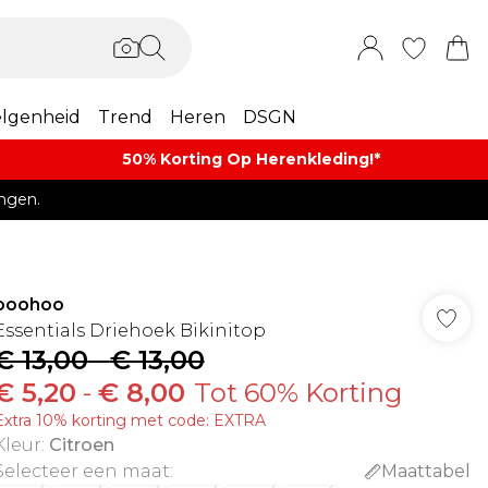
lgenheid
Trend
Heren
DSGN
50% Korting Op Herenkleding​!*​
ngen.
boohoo
Essentials Driehoek Bikinitop
€ 13,00
-
€ 13,00
€ 5,20
-
€ 8,00
Tot 60% Korting
Extra 10% korting met code: EXTRA
Kleur
:
Citroen
Selecteer een maat
:
Maattabel