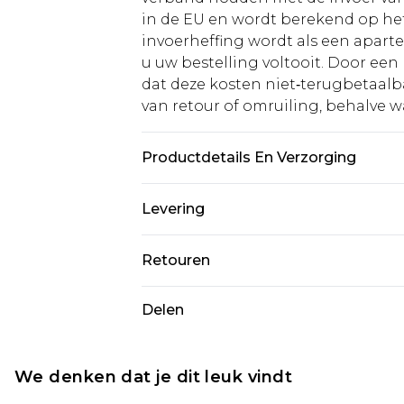
in de EU en wordt berekend op h
invoerheffing wordt als een apart
u uw bestelling voltooit. Door een 
dat deze kosten niet‑terugbetaalba
van retour of omruiling, behalve waa
Productdetails En Verzorging
Hoofdmateriaal: 83% polyamide, 17%
Levering
elastaan. Machinewasbaar op 30° s
droger, niet strijken, niet stomen,
Standaardlevering Nederland
Retouren
vuur houden Model draagt: Maat 1
Tot 5 werkdagen
Is er iets niet helemaal in orde? U
Delen
Expressdienst Nederland
om iets terug te sturen.
Tot 2 werkdagen
Houd er rekening mee dat er een 
wordt gebracht op uw terugbetal
We denken dat je dit leuk vindt
Let op, we kunnen geen restituti