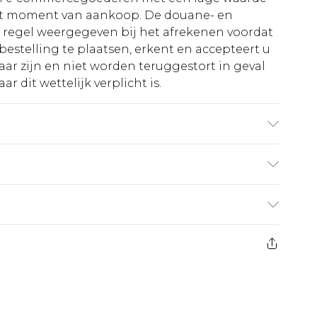
et moment van aankoop. De douane- en
e regel weergegeven bij het afrekenen voordat
bestelling te plaatsen, erkent en accepteert u
ar zijn en niet worden teruggestort in geval
r dit wettelijk verplicht is.
 elastaan; Voering: 90% polyester, 10%
ynthetisch programma, niet bleken, niet in de
 alleen wassen wanneer vuil, uit de buurt van
€5.99
0
 heeft 21 dagen vanaf de dag dat u het ontvangt
€14.99
retourkosten van €7 per pakket in mindering
ingsbedrag.
es aanbieden voor modieuze gezichtsmaskers,