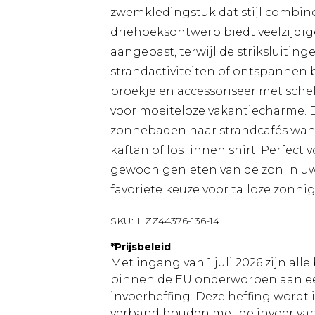
zwemkledingstuk dat stijl combinee
driehoeksontwerp biedt veelzijdi
aangepast, terwijl de striksluitin
strandactiviteiten of ontspannen 
broekje en accessoriseer met sch
voor moeiteloze vakantiecharme. D
zonnebaden naar strandcafés wan
kaftan of los linnen shirt. Perfect 
gewoon genieten van de zon in uw 
favoriete keuze voor talloze zonn
SKU:
HZZ44376-136-14
*
Prijsbeleid
Met ingang van 1 juli 2026 zijn al
binnen de EU onderworpen aan ee
invoerheffing. Deze heffing wordt
verband houden met de invoer v