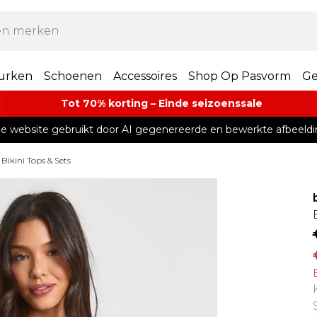
urken
Schoenen
Accessoires
Shop Op Pasvorm
Ge
Tot 70% korting – Einde seizoenssale
e website gebruikt door AI gegenereerde en bewerkte afbeeldi
Bikini Tops & Sets