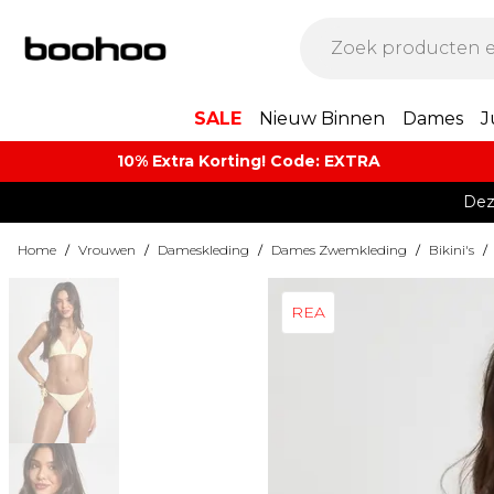
SALE
Nieuw Binnen
Dames
J
10% Extra Korting! Code: EXTRA​
Dez
Home
/
Vrouwen
/
Dameskleding
/
Dames Zwemkleding
/
Bikini's
/
REA