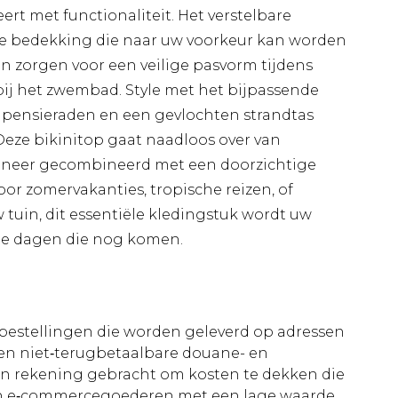
rt met functionaliteit. Het verstelbare
ge bedekking die naar uw voorkeur kan worden
gen zorgen voor een veilige pasvorm tijdens
bij het zwembad. Style met het bijpassende
elpensieraden en een gevlochten strandtas
eze bikinitop gaat naadloos over van
neer gecombineerd met een doorzichtige
voor zomervakanties, tropische reizen, of
tuin, dit essentiële kledingstuk wordt uw
ige dagen die nog komen.
le bestellingen die worden geleverd op adressen
n niet‑terugbetaalbare douane- en
 in rekening gebracht om kosten te dekken die
an e‑commercegoederen met een lage waarde