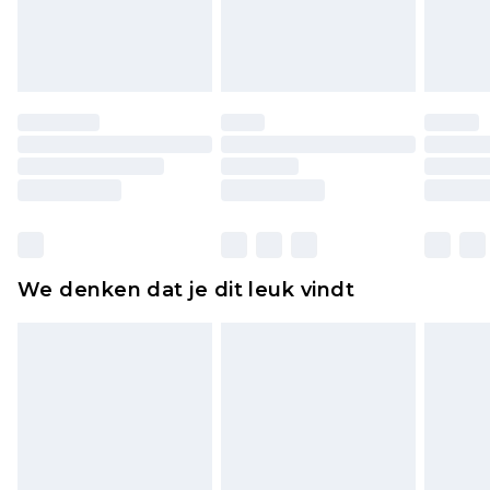
lingerie als de hygiënezegel niet op zijn plaats zit
of is verbroken.
Schoenen en/of kledingstukken moeten
ongedragen en ongewassen zijn met de
originele labels eraan bevestigd. Schoenen
moeten ook binnenshuis worden gepast.
Huishoudelijke artikelen, zoals beddengoed,
matrassen, toppers en kussens, moeten
ongebruikt zijn en in de originele, ongeopende
We denken dat je dit leuk vindt
verpakking zitten. Dit heeft geen invloed op uw
wettelijke rechten.
Klik
hier
om ons volledige retourbeleid te
bekijken.