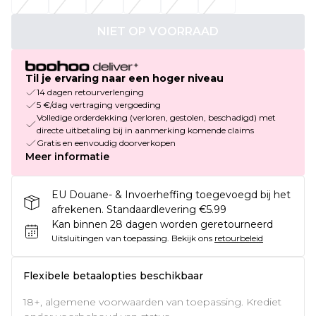
NIET OP VOORRAAD
Til je ervaring naar een hoger niveau
14 dagen retourverlenging
5 €/dag vertraging vergoeding
Volledige orderdekking (verloren, gestolen, beschadigd) met
directe uitbetaling bij in aanmerking komende claims
Gratis en eenvoudig doorverkopen
Meer informatie
EU Douane- & Invoerheffing toegevoegd bij het
afrekenen. Standaardlevering €5.99
Kan binnen 28 dagen worden geretourneerd
Uitsluitingen van toepassing.
Bekijk ons
retourbeleid
Flexibele betaalopties beschikbaar
18+, algemene voorwaarden van toepassing. Krediet