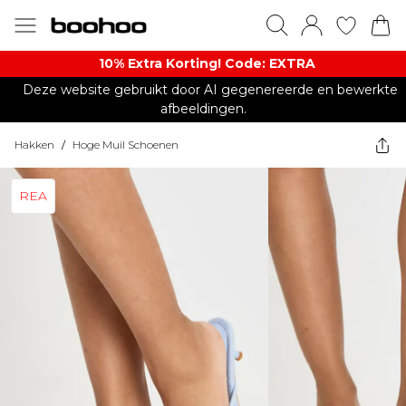
10% Extra Korting! Code: EXTRA​
Deze website gebruikt door AI gegenereerde en bewerkte
afbeeldingen.
Hakken
/
Hoge Muil Schoenen
REA