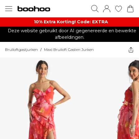
10% Extra Korting! Code: EXTRA​
Deze website gebruikt door AI gegenereerde en bewerkte
afbeeldingen.
Bruiloftgastjurken
/
Maxi Bruiloft Gasten Jurken