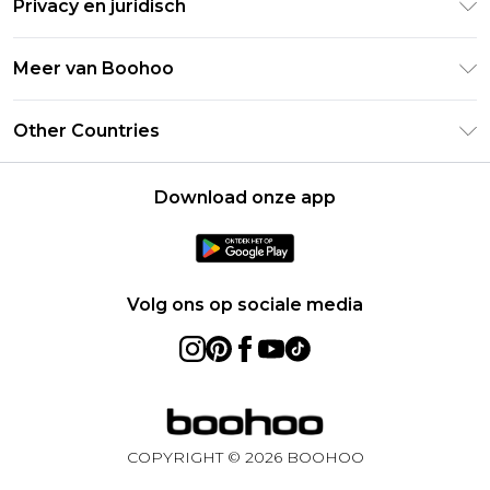
Privacy en juridisch
Veelgestelde vragen
Studentenkorting - UNiDAYS
Privacybeleid
Leveringsinformatie
Meer van Boohoo
Boohoo App
Algemene voorwaarden
Retourinformatie
Maatgids
Verklaring over moderne slavernij
Over cookies
Other Countries
Neem contact met ons op
Carrières bij Boohoo
Gebruiksvoorwaarden
United States
Producten
Download onze app
France
Ireland
Netherlands
Volg ons op sociale media
Australia
Sweden
Germany
COPYRIGHT ©
2026
BOOHOO