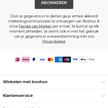
ABONNEREN
Door je gegevens in te dienen ga je ermee akkoord
marketingcommunicatie te ontvangen van Boohoo &
onze
Familie van Merken
per e-mail. Je kunt je op elk
moment afmelden. Je stemt ook in met het gebruik
van je gegevens in overeenstemming met ons
Privacybeleid.
Winkelen met boohoo
Klarna
Klantenservice
Clearpay
Retourneer uw bestelling
Studentenkorting - Student Beans