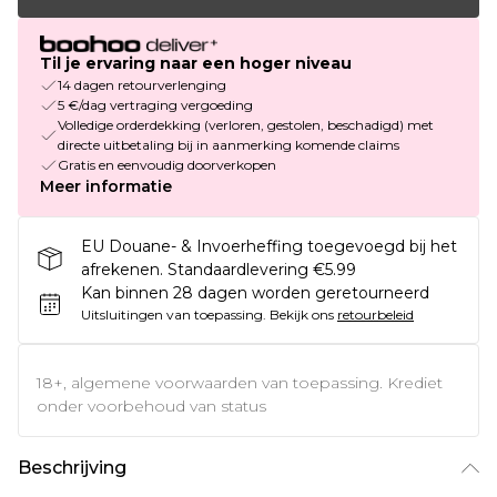
Til je ervaring naar een hoger niveau
14 dagen retourverlenging
5 €/dag vertraging vergoeding
Volledige orderdekking (verloren, gestolen, beschadigd) met
directe uitbetaling bij in aanmerking komende claims
Gratis en eenvoudig doorverkopen
Meer informatie
EU Douane- & Invoerheffing toegevoegd bij het
afrekenen. Standaardlevering €5.99
Kan binnen 28 dagen worden geretourneerd
Uitsluitingen van toepassing.
Bekijk ons
retourbeleid
18+, algemene voorwaarden van toepassing. Krediet
onder voorbehoud van status
Beschrijving