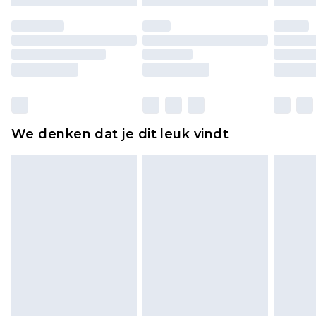
Schoenen en/of kledingstukken moeten
ongedragen en ongewassen zijn met de
originele labels eraan bevestigd. Schoenen
moeten ook binnenshuis worden gepast.
Huishoudelijke artikelen, zoals beddengoed,
matrassen, toppers en kussens, moeten
ongebruikt zijn en in de originele, ongeopende
We denken dat je dit leuk vindt
verpakking zitten. Dit heeft geen invloed op uw
wettelijke rechten.
Klik
hier
om ons volledige retourbeleid te
bekijken.