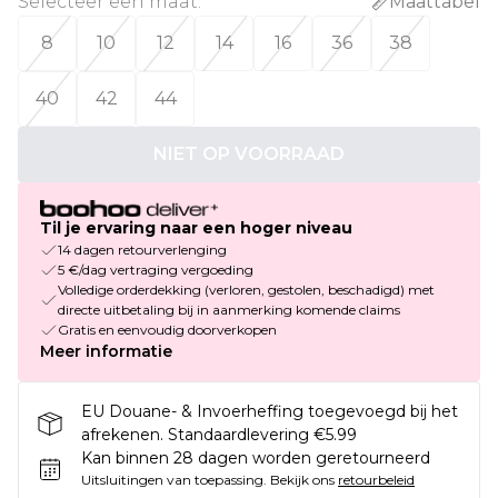
Selecteer een maat
:
Maattabel
8
10
12
14
16
36
38
40
42
44
NIET OP VOORRAAD
Til je ervaring naar een hoger niveau
14 dagen retourverlenging
5 €/dag vertraging vergoeding
Volledige orderdekking (verloren, gestolen, beschadigd) met
directe uitbetaling bij in aanmerking komende claims
Gratis en eenvoudig doorverkopen
Meer informatie
EU Douane- & Invoerheffing toegevoegd bij het
afrekenen. Standaardlevering €5.99
Kan binnen 28 dagen worden geretourneerd
Uitsluitingen van toepassing.
Bekijk ons
retourbeleid