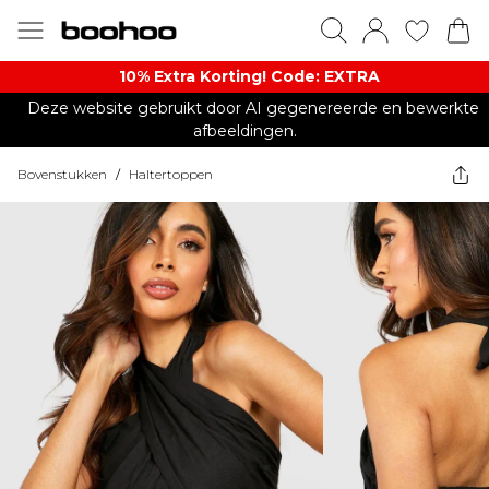
10% Extra Korting! Code: EXTRA​
Deze website gebruikt door AI gegenereerde en bewerkte
afbeeldingen.
Bovenstukken
/
Haltertoppen