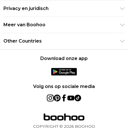
Retourneer uw bestelling
Studentenkorting - Student Beans
Privacy en juridisch
Veelgestelde vragen
Studentenkorting - UNiDAYS
Privacybeleid
Leveringsinformatie
Meer van Boohoo
Boohoo App
Algemene voorwaarden
Retourinformatie
Maatgids
Verklaring over moderne slavernij
Over cookies
Other Countries
Neem contact met ons op
Carrières bij Boohoo
Gebruiksvoorwaarden
United States
Producten
Download onze app
France
Ireland
Netherlands
Volg ons op sociale media
Australia
Sweden
Germany
COPYRIGHT ©
2026
BOOHOO