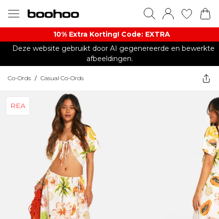
10% Extra Korting! Code: EXTRA​
Deze website gebruikt door AI gegenereerde en bewerkte
afbeeldingen.
Co-Ords
/
Casual Co-Ords
REA