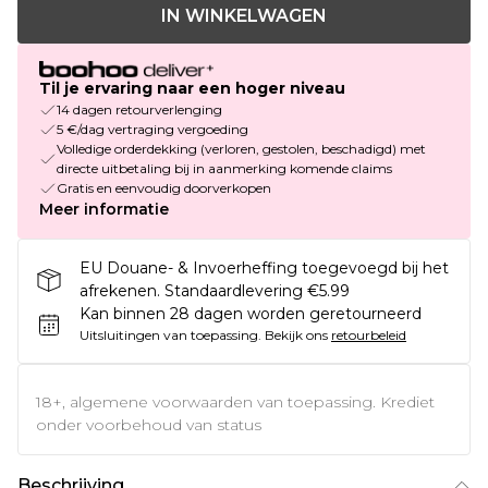
IN WINKELWAGEN
Til je ervaring naar een hoger niveau
14 dagen retourverlenging
5 €/dag vertraging vergoeding
Volledige orderdekking (verloren, gestolen, beschadigd) met
directe uitbetaling bij in aanmerking komende claims
Gratis en eenvoudig doorverkopen
Meer informatie
EU Douane- & Invoerheffing toegevoegd bij het
afrekenen. Standaardlevering €5.99
Kan binnen 28 dagen worden geretourneerd
Uitsluitingen van toepassing.
Bekijk ons
retourbeleid
18+, algemene voorwaarden van toepassing. Krediet
onder voorbehoud van status
Beschrijving