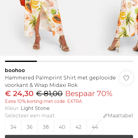
boohoo
Hammered Palmprint Shirt met geplooide
voorkant & Wrap Midaxi Rok
€ 24,30
€ 81,00
Bespaar 70%
Extra 10% korting met code: EXTRA
Kleur
:
Light Stone
Selecteer een maat
:
Maattabel
34
36
38
40
42
44