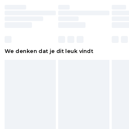
ongedragen en ongewassen zijn met de
originele labels eraan bevestigd. Schoenen
moeten ook binnenshuis worden gepast.
Huishoudelijke artikelen, zoals beddengoed,
matrassen, toppers en kussens, moeten
ongebruikt zijn en in de originele, ongeopende
We denken dat je dit leuk vindt
verpakking zitten. Dit heeft geen invloed op uw
wettelijke rechten.
Klik
hier
om ons volledige retourbeleid te
bekijken.