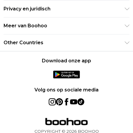
Retourneer uw bestelling
Studentenkorting - Student Beans
Privacy en juridisch
Veelgestelde vragen
Studentenkorting - UNiDAYS
Privacybeleid
Leveringsinformatie
Meer van Boohoo
Boohoo App
Algemene voorwaarden
Retourinformatie
Maatgids
Verklaring over moderne slavernij
Over cookies
Other Countries
Neem contact met ons op
Carrières bij Boohoo
Gebruiksvoorwaarden
United States
Producten
Download onze app
France
Ireland
Netherlands
Volg ons op sociale media
Australia
Sweden
Germany
COPYRIGHT ©
2026
BOOHOO