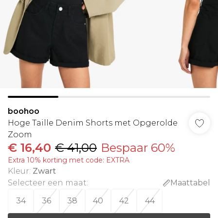
boohoo
Hoge Taille Denim Shorts met Opgerolde
Zoom
€ 16,40
€ 41,00
Bespaar 60%
Extra 10% korting met code: EXTRA
Kleur
:
Zwart
Selecteer een maat
:
Maattabel
34
36
38
40
42
44