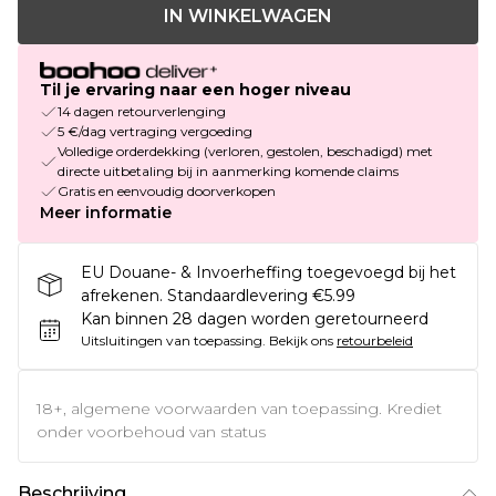
IN WINKELWAGEN
Til je ervaring naar een hoger niveau
14 dagen retourverlenging
5 €/dag vertraging vergoeding
Volledige orderdekking (verloren, gestolen, beschadigd) met
directe uitbetaling bij in aanmerking komende claims
Gratis en eenvoudig doorverkopen
Meer informatie
EU Douane- & Invoerheffing toegevoegd bij het
afrekenen. Standaardlevering €5.99
Kan binnen 28 dagen worden geretourneerd
Uitsluitingen van toepassing.
Bekijk ons
retourbeleid
18+, algemene voorwaarden van toepassing. Krediet
onder voorbehoud van status
Beschrijving