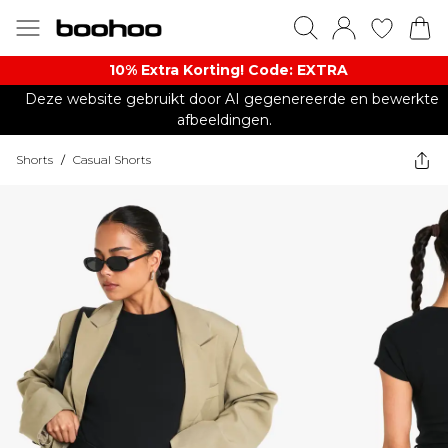
10% Extra Korting! Code: EXTRA​
Deze website gebruikt door AI gegenereerde en bewerkte
afbeeldingen.
Shorts
/
Casual Shorts