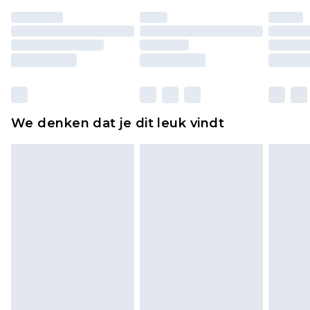
ongedragen en ongewassen zijn met de
originele labels eraan bevestigd. Schoenen
moeten ook binnenshuis worden gepast.
Huishoudelijke artikelen, zoals beddengoed,
matrassen, toppers en kussens, moeten
ongebruikt zijn en in de originele, ongeopende
We denken dat je dit leuk vindt
verpakking zitten. Dit heeft geen invloed op uw
wettelijke rechten.
Klik
hier
om ons volledige retourbeleid te
bekijken.